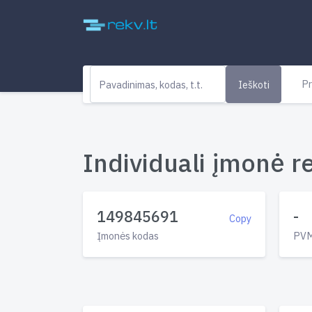
Pr
Ieškoti
Individuali įmonė re
149845691
-
Copy
Įmonės kodas
PVM