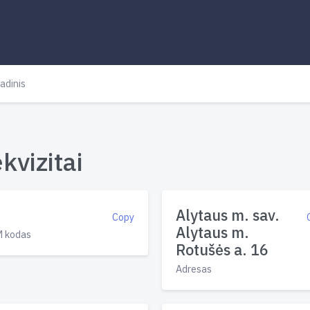
adinis
kvizitai
Alytaus m. sav.
Copy
Alytaus m.
 kodas
Rotušės a. 16
Adresas