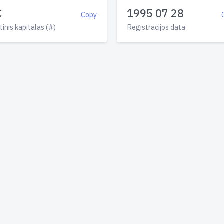
€
1995 07 28
Copy
tinis kapitalas (#)
Registracijos data