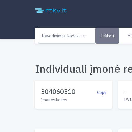
Pr
Ieškoti
Individuali įmonė re
304060510
-
Copy
Įmonės kodas
PVM