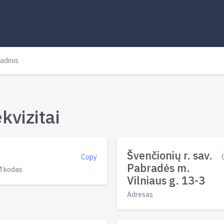
adinis
kvizitai
Švenčionių r. sav.
Copy
Pabradės m.
 kodas
Vilniaus g. 13-3
Adresas