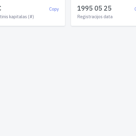
€
1995 05 25
Copy
tinis kapitalas (#)
Registracijos data