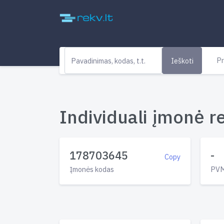
Pr
Ieškoti
Individuali įmonė re
178703645
-
Copy
Įmonės kodas
PVM