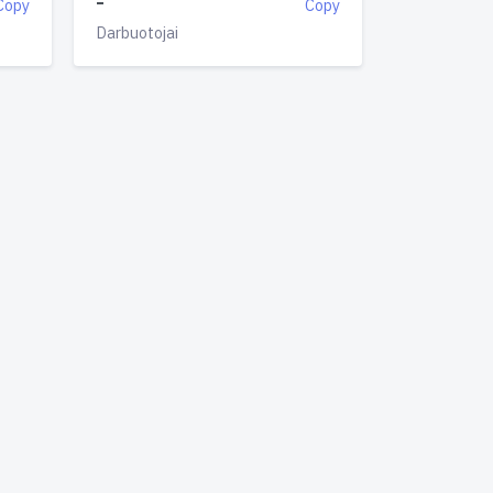
-
Copy
Copy
Darbuotojai