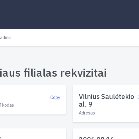
adinis
us filialas rekvizitai
Vilnius Saulėtekio
Copy
al. 9
 kodas
Adresas