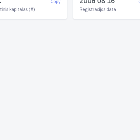
€
2006 08 16
Copy
tinis kapitalas (#)
Registracijos data