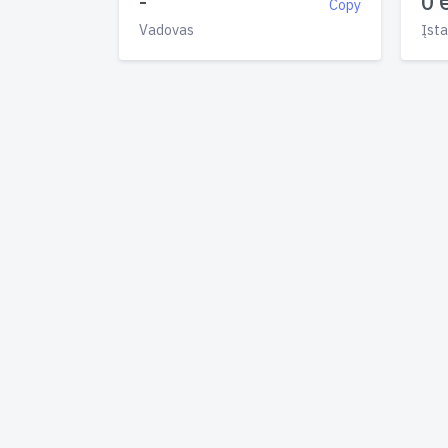
-
0 
Copy
Vadovas
Įsta