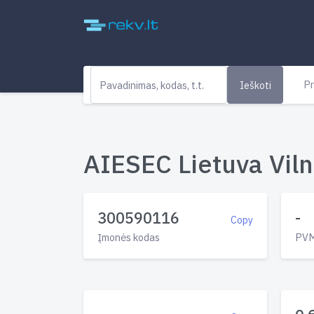
Pr
Ieškoti
AIESEC Lietuva Vilnia
300590116
-
Copy
Įmonės kodas
PVM