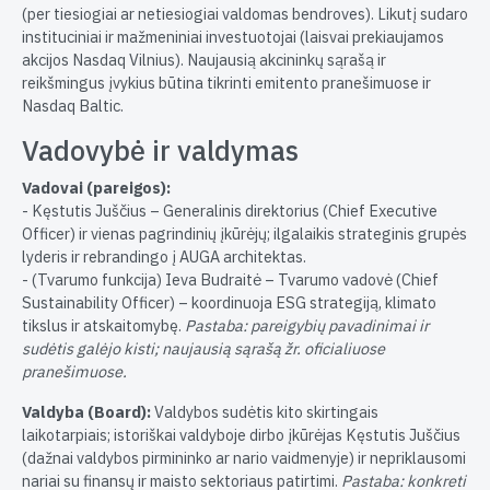
(per tiesiogiai ar netiesiogiai valdomas bendroves). Likutį sudaro
instituciniai ir mažmeniniai investuotojai (laisvai prekiaujamos
akcijos Nasdaq Vilnius). Naujausią akcininkų sąrašą ir
reikšmingus įvykius būtina tikrinti emitento pranešimuose ir
Nasdaq Baltic.
Vadovybė ir valdymas
Vadovai (pareigos):
- Kęstutis Juščius – Generalinis direktorius (Chief Executive
Officer) ir vienas pagrindinių įkūrėjų; ilgalaikis strateginis grupės
lyderis ir rebrandingo į AUGA architektas.
- (Tvarumo funkcija) Ieva Budraitė – Tvarumo vadovė (Chief
Sustainability Officer) – koordinuoja ESG strategiją, klimato
tikslus ir atskaitomybę.
Pastaba: pareigybių pavadinimai ir
sudėtis galėjo kisti; naujausią sąrašą žr. oficialiuose
pranešimuose.
Valdyba (Board):
Valdybos sudėtis kito skirtingais
laikotarpiais; istoriškai valdyboje dirbo įkūrėjas Kęstutis Juščius
(dažnai valdybos pirmininko ar nario vaidmenyje) ir nepriklausomi
nariai su finansų ir maisto sektoriaus patirtimi.
Pastaba: konkreti