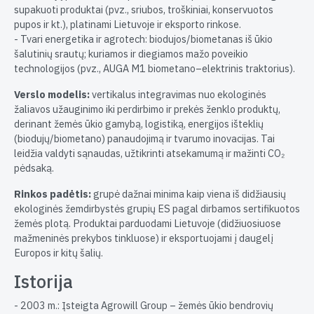
supakuoti produktai (pvz., sriubos, troškiniai, konservuotos
pupos ir kt.), platinami Lietuvoje ir eksporto rinkose.
- Tvari energetika ir agrotech: biodujos/biometanas iš ūkio
šalutinių srautų; kuriamos ir diegiamos mažo poveikio
technologijos (pvz., AUGA M1 biometano–elektrinis traktorius).
Verslo modelis:
vertikalus integravimas nuo ekologinės
žaliavos užauginimo iki perdirbimo ir prekės ženklo produktų,
derinant žemės ūkio gamybą, logistiką, energijos išteklių
(biodujų/biometano) panaudojimą ir tvarumo inovacijas. Tai
leidžia valdyti sąnaudas, užtikrinti atsekamumą ir mažinti CO₂
pėdsaką.
Rinkos padėtis:
grupė dažnai minima kaip viena iš didžiausių
ekologinės žemdirbystės grupių ES pagal dirbamos sertifikuotos
žemės plotą. Produktai parduodami Lietuvoje (didžiuosiuose
mažmeninės prekybos tinkluose) ir eksportuojami į daugelį
Europos ir kitų šalių.
Istorija
- 2003 m.: Įsteigta Agrowill Group – žemės ūkio bendrovių