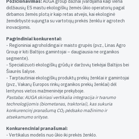
Pozicionavimas:
AUGA group dažnai įvardijama kaip viena
didžiausių ES mastu ekologiškų žemės ūkio operatorių pagal
dirbamos žemės plotą ir kaip retas atvejis, kai ekologinė
žemdirbystė sujungta su vartotojų prekės ženklu ir agrotech
inovacijomis.
Pagrindiniai konkurentai:
- Regioniniai agroholdingai ir maisto grupės (pvz., Linas Agro
Group ir kiti Baltijos gamintojai – daugiausia ne organikos
segmente).
- Specializuoti ekologiškų grūdų ir daržovių tiekėjai Baltijos bei
Šiaurės šalyse.
- Tarptautiniai ekologiškų produktų prekių ženklai ir gamintojai
(pvz., Vakarų Europos rinkų organikos prekių ženklai) dėl
lentynos vietos mažmeninėje prekyboje.
Pastaba: AUGA skiriasi vertikalia integracija ir tvarumo
technologijomis (biometanas, traktoriai), kas sukuria
konkurencinį pranašumą CO₂ pėdsako mažinimo ir
atsekamumo srityse.
Konkurenciniai pranašumai:
- Vertikalus modelis nuo ūkio iki prekės ženklo.