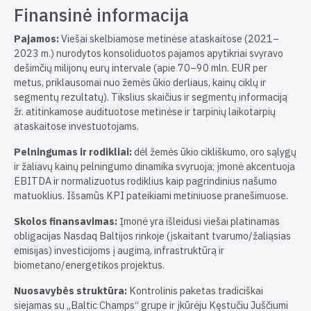
Finansinė informacija
Pajamos:
Viešai skelbiamose metinėse ataskaitose (2021–
2023 m.) nurodytos konsoliduotos pajamos apytikriai svyravo
dešimčių milijonų eurų intervale (apie 70–90 mln. EUR per
metus, priklausomai nuo žemės ūkio derliaus, kainų ciklų ir
segmentų rezultatų). Tikslius skaičius ir segmentų informaciją
žr. atitinkamose audituotose metinėse ir tarpinių laikotarpių
ataskaitose investuotojams.
Pelningumas ir rodikliai:
dėl žemės ūkio cikliškumo, oro sąlygų
ir žaliavų kainų pelningumo dinamika svyruoja; įmonė akcentuoja
EBITDA ir normalizuotus rodiklius kaip pagrindinius našumo
matuoklius. Išsamūs KPI pateikiami metiniuose pranešimuose.
Skolos finansavimas:
Įmonė yra išleidusi viešai platinamas
obligacijas Nasdaq Baltijos rinkoje (įskaitant tvarumo/žaliąsias
emisijas) investicijoms į augimą, infrastruktūrą ir
biometano/energetikos projektus.
Nuosavybės struktūra:
Kontrolinis paketas tradiciškai
siejamas su „Baltic Champs“ grupe ir įkūrėju Kęstučiu Juščiumi