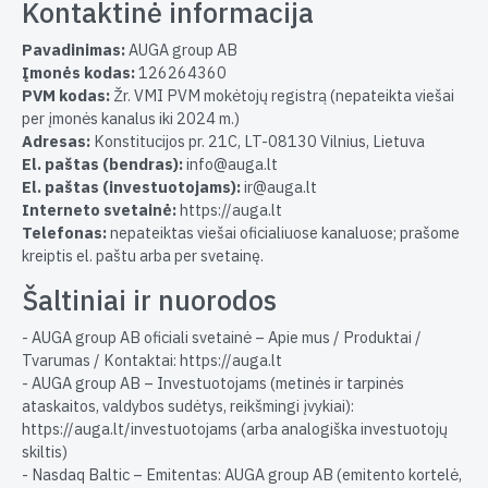
Kontaktinė informacija
Pavadinimas:
AUGA group AB
Įmonės kodas:
126264360
PVM kodas:
Žr. VMI PVM mokėtojų registrą (nepateikta viešai
per įmonės kanalus iki 2024 m.)
Adresas:
Konstitucijos pr. 21C, LT-08130 Vilnius, Lietuva
El. paštas (bendras):
info@auga.lt
El. paštas (investuotojams):
ir@auga.lt
Interneto svetainė:
https://auga.lt
Telefonas:
nepateiktas viešai oficialiuose kanaluose; prašome
kreiptis el. paštu arba per svetainę.
Šaltiniai ir nuorodos
- AUGA group AB oficiali svetainė – Apie mus / Produktai /
Tvarumas / Kontaktai: https://auga.lt
- AUGA group AB – Investuotojams (metinės ir tarpinės
ataskaitos, valdybos sudėtys, reikšmingi įvykiai):
https://auga.lt/investuotojams (arba analogiška investuotojų
skiltis)
- Nasdaq Baltic – Emitentas: AUGA group AB (emitento kortelė,