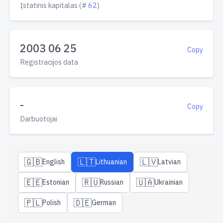
Įstatinis kapitalas (#
62
)
2003 06 25
Copy
Registracijos data
-
Copy
Darbuotojai
🇬🇧
🇱🇹
🇱🇻
English
Lithuanian
Latvian
🇪🇪
🇷🇺
🇺🇦
Estonian
Russian
Ukrainian
🇵🇱
🇩🇪
Polish
German