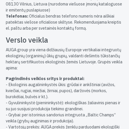
08130 Vilnius, Lietuva (nurodoma viešuose įmonių kataloguose
ir emitentų puslapiuose)
Telefonas:
Oficialus bendras telefono numeris nėra aiškiai
pateiktas viešose oficialiose skiltyse. Rekomenduojama kreiptis
el. paštu arba per svetainės kontaktų formą.
Verslo veikla
AUGA group yra viena didžiausių Europoje vertikaliai integruotų
ekologinių (organinių) ūkių grupių, valdanti dešimtis tūkstančių
hektarų sertifikuotos ekologinės žemės Lietuvoje. Grupės veikla
apima:
Pagrindinės veiklos sritys ir produktai:
- Ekologinis augalininkystės ūkis: grūdai ir ankštiniai (avižos,
kviečiai, rugiai, miežiai, žirniai, pupos), daržovės (morkos,
burokėliai, bulvės ir kt.).
- Gyvulininkystė (pienininkystė): ekologiškas žaliavinis pienas ir
su juo susijusi produkcija tiekimo grandinei.
- Grybai: per istorinius sandorius integruota „Baltic Champs“
veikla (grybų auginimas ir produkcija).
- Vartotojų prekės: AUGA prekės ženklu parduodami ekologiški