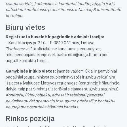
esama sudėtis, kadencijos ir komitetai (audito, atlygio ir kt.)
pateikiami metiniuose pranešimuose ir Nasdaq Baltic emitento
kortelėje.
Biurų vietos
Registruota buveinė ir pagrindinė administracija:
- Konstitucijos pr. 21C, LT-08130 Vilnius, Lietuva.
Telefonas:
viešai oficialiuose kanaluose nenurodytas;
rekomenduojama kreiptis el. paštu info@auga.lt arba per
auga.lt kontaktų formą.
Gamybinės ir ūkio vietos:
įmonės valdomi ūkiai ir gamybiniai
padaliniai (augalininkystės, pienininkystės ir grybų veikla) yra
išsidėstę įvairiuose Lietuvos regionuose (centrinėje ir šiaurinėje
dalyje, taip pat Širvintų r. istoriškai siejamas su grybų auginimu).
Konkrečių ūkinių objektų adresai ir telefonai paprastai
neviešinami dėl operacinių ir saugumo priežasčių; kontaktui
naudojamas centrinės būstinės kanalas.
Rinkos pozicija