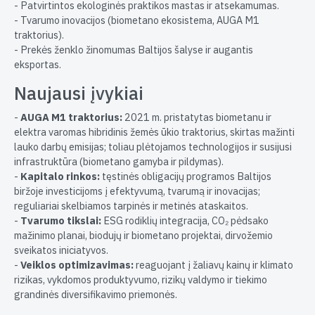
- Patvirtintos ekologinės praktikos mastas ir atsekamumas.
- Tvarumo inovacijos (biometano ekosistema, AUGA M1
traktorius).
- Prekės ženklo žinomumas Baltijos šalyse ir augantis
eksportas.
Naujausi įvykiai
-
AUGA M1 traktorius:
2021 m. pristatytas biometanu ir
elektra varomas hibridinis žemės ūkio traktorius, skirtas mažinti
lauko darbų emisijas; toliau plėtojamos technologijos ir susijusi
infrastruktūra (biometano gamyba ir pildymas).
-
Kapitalo rinkos:
tęstinės obligacijų programos Baltijos
biržoje investicijoms į efektyvumą, tvarumą ir inovacijas;
reguliariai skelbiamos tarpinės ir metinės ataskaitos.
-
Tvarumo tikslai:
ESG rodiklių integracija, CO₂ pėdsako
mažinimo planai, biodujų ir biometano projektai, dirvožemio
sveikatos iniciatyvos.
-
Veiklos optimizavimas:
reaguojant į žaliavų kainų ir klimato
rizikas, vykdomos produktyvumo, rizikų valdymo ir tiekimo
grandinės diversifikavimo priemonės.