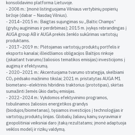
konsolidavimo platforma Lietuvoje.
- 2008 m.: Įmonė listinguojama Vilniaus vertybinių popierių
biržoje (dabar – Nasdaq Vilnius).
- 2014–2015 m.: Baigtas sujungimas su „Baltic Champs“
(grybų auginimas ir perdirbimas); 2015 m. įvykęs rebrandingas į
AUGA group AB ir AUGA prekės ženklo sukūrimas vartotojų
produktams.
- 2017–2019 m.: Plėtojamas vartotojų produktų portfelis ir
eksporto kanalai; išleidžiamos obligacijos Baltijos rinkoje
(įskaitant tvarumo/žaliosios tematikos emisijas) investicijoms į
augimą ir efektyvumą.
- 2020–2021 m.: Akcentuojama tvarumo strategija, skelbiami
CO₂ pėdsako mažinimo tikslai; 2021 m. pristatytas AUGA M1
biometano–elektrinis hibridinis traktorius (prototipas), skirtas
sumažinti žemės ūkio darbų emisijas.
- 2022–2024 m.: Vykdomos efektyvinimo programos,
tobulinamos žaliosios energetikos grandys
(biodujos/biometanas), tęsiamos investicijos į technologijas ir
vartotojų produktų linijas. Globalių žaliavų kainų svyravimai ir
geopolitiniai veiksniai daro įtaką rezultatams; įmonė adaptuoja
veiklos modelį ir rizikų valdymą.