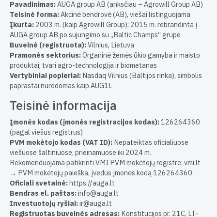
Pavadinimas:
AUGA group AB (anksčiau – Agrowill Group AB)
Teisinė forma:
Akcinė bendrovė (AB), viešai listinguojama
Įkurta:
2003 m. (kaip Agrowill Group); 2015 m. rebrandinta į
AUGA group AB po sujungimo su „Baltic Champs“ grupe
Buveinė (registruota):
Vilnius, Lietuva
Pramonės sektorius:
Organinė žemės ūkio gamyba ir maisto
produktai; tvari agro-technologija ir biometanas
Vertybiniai popieriai:
Nasdaq Vilnius (Baltijos rinka), simbolis
paprastai nurodomas kaip AUG1L
Teisinė informacija
Įmonės kodas (įmonės registracijos kodas):
126264360
(pagal viešus registrus)
PVM mokėtojo kodas (VAT ID):
Nepateiktas oficialiuose
viešuose šaltiniuose, prieinamuose iki 2024 m.
Rekomenduojama patikrinti VMI PVM mokėtojų registre: vmi.lt
→ PVM mokėtojų paieška, įvedus įmonės kodą 126264360.
Oficiali svetainė:
https://auga.lt
Bendras el. paštas:
info@auga.lt
Investuotojų ryšiai:
ir@auga.lt
Registruotas buveinės adresas:
Konstitucijos pr. 21C, LT-