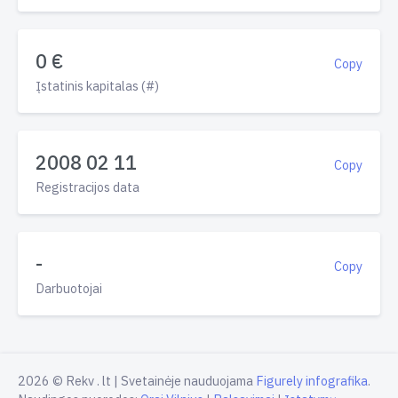
0 €
Copy
Įstatinis kapitalas (#)
2008 02 11
Copy
Registracijos data
-
Copy
Darbuotojai
2026 © Rekv . lt | Svetainėje nauduojama
Figurely infografika
.