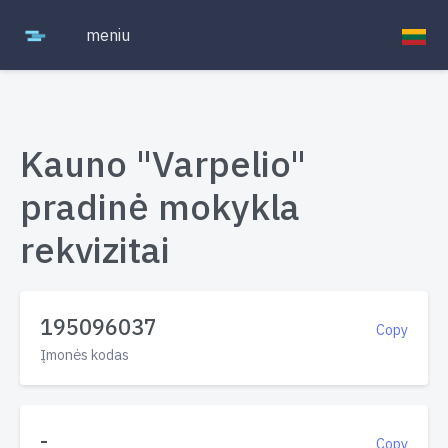
meniu
Kauno "Varpelio"
pradinė mokykla
rekvizitai
195096037
Copy
Įmonės kodas
-
Copy