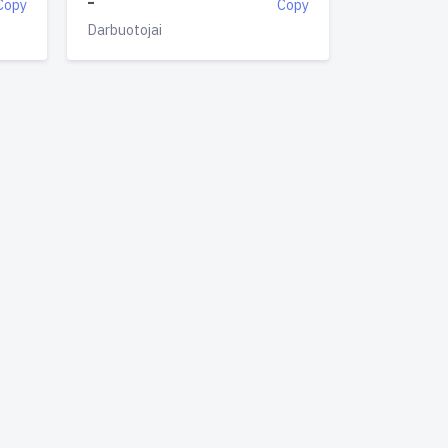
-
Copy
Copy
Darbuotojai