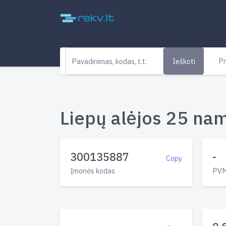
Pr
Ieškoti
Liepų alėjos 25 nam
300135887
-
Copy
Įmonės kodas
PVM