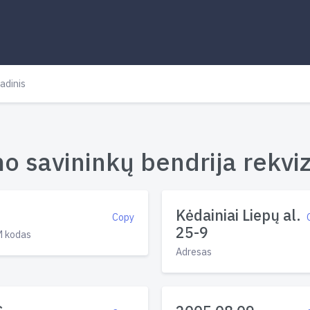
adinis
o savininkų bendrija rekviz
Kėdainiai Liepų al.
Copy
25-9
 kodas
Adresas