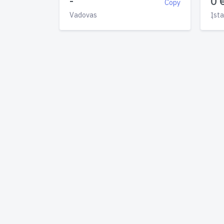
-
0 
Copy
Vadovas
Įsta