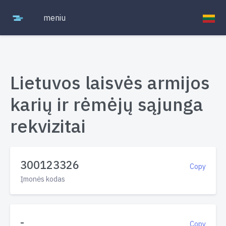
meniu
Lietuvos laisvės armijos
karių ir rėmėjų sąjunga
rekvizitai
300123326
Copy
Įmonės kodas
-
Copy