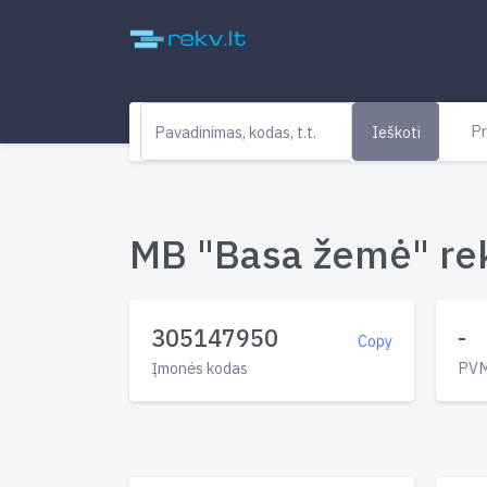
Pr
Ieškoti
MB "Basa žemė" rek
305147950
-
Copy
Įmonės kodas
PVM