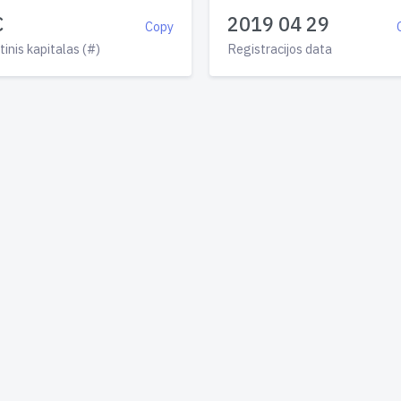
€
2019 04 29
Copy
tinis kapitalas (#)
Registracijos data