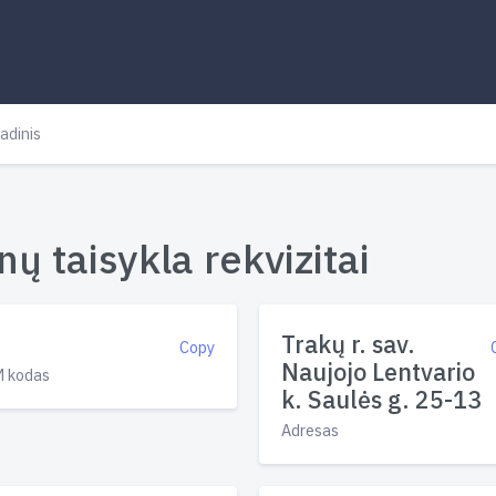
adinis
ų taisykla rekvizitai
Trakų r. sav.
Copy
Naujojo Lentvario
 kodas
k. Saulės g. 25-13
Adresas