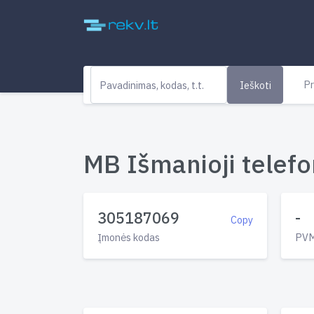
Pr
Ieškoti
MB Išmanioji telefon
305187069
-
Copy
Įmonės kodas
PVM