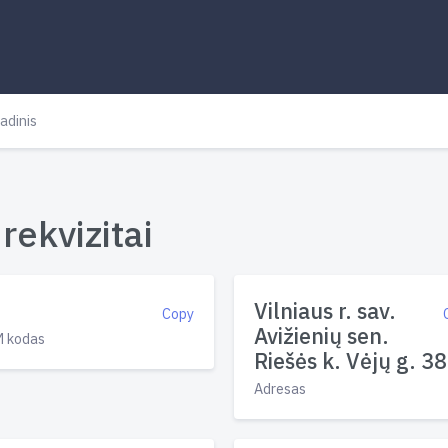
adinis
rekvizitai
Vilniaus r. sav.
Copy
Avižienių sen.
 kodas
Riešės k. Vėjų g. 38
Adresas