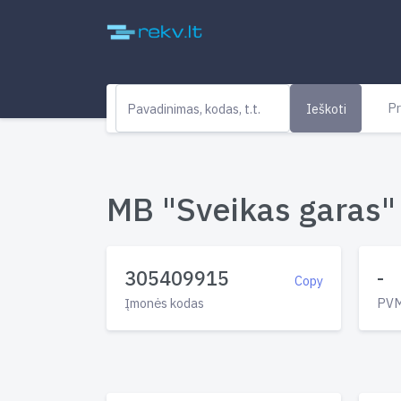
Pr
Ieškoti
MB "Sveikas garas" 
305409915
-
Copy
Įmonės kodas
PVM