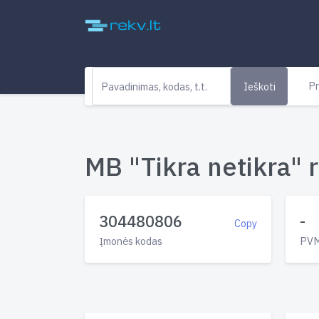
Pr
Ieškoti
MB "Tikra netikra" r
304480806
-
Copy
Įmonės kodas
PVM