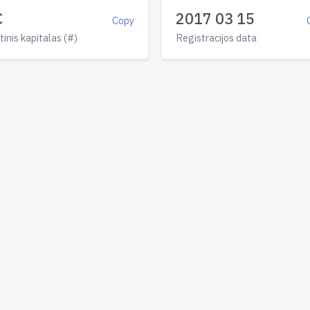
€
2017 03 15
Copy
tinis kapitalas (#)
Registracijos data