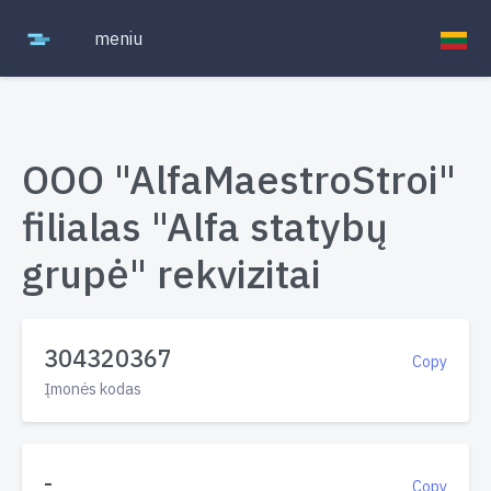
meniu
OOO "AlfaMaestroStroi"
filialas "Alfa statybų
grupė" rekvizitai
304320367
Copy
Įmonės kodas
-
Copy