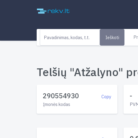
Pr
Ieškoti
Telšių "Atžalyno" pr
290554930
-
Copy
Įmonės kodas
PVM