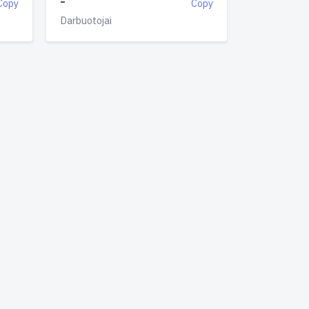
-
Copy
Copy
Darbuotojai