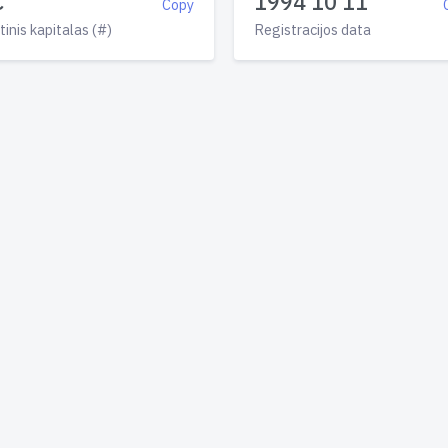
€
1994 10 11
Copy
tinis kapitalas (#)
Registracijos data