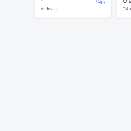
-
0 
Copy
Vadovas
Įsta