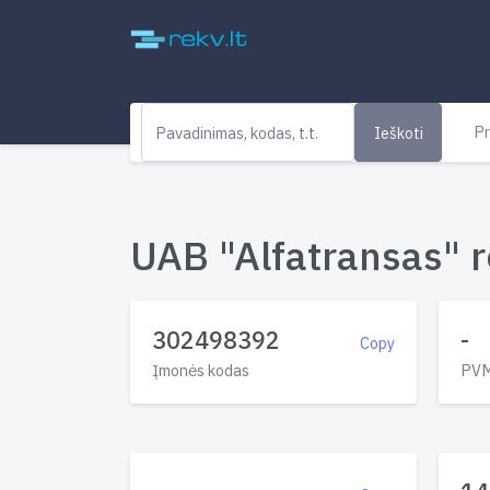
Pr
Ieškoti
UAB "Alfatransas" r
302498392
-
Copy
Įmonės kodas
PVM