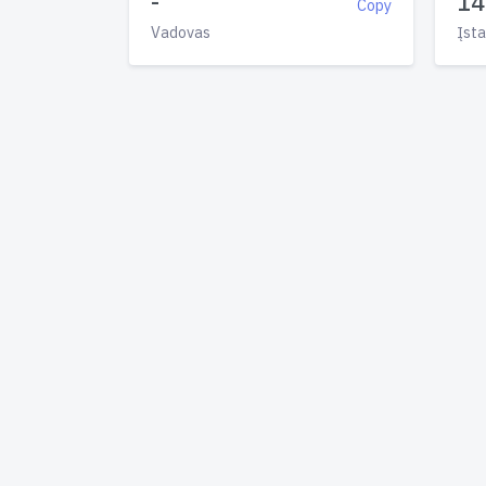
-
14
Copy
Vadovas
Įsta