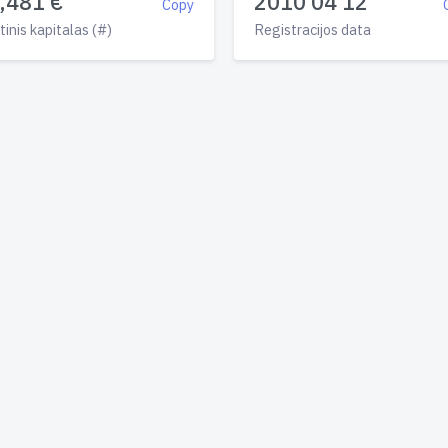
,481 €
2010 04 12
Copy
tinis kapitalas (#)
Registracijos data