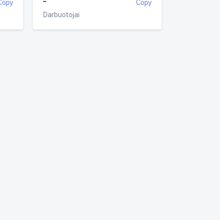
-
Copy
Copy
Darbuotojai