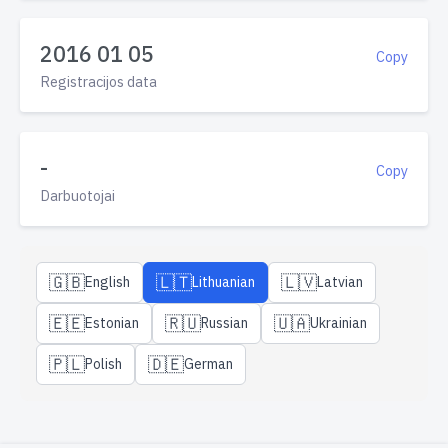
2016 01 05
Copy
Registracijos data
-
Copy
Darbuotojai
🇬🇧
🇱🇹
🇱🇻
English
Lithuanian
Latvian
🇪🇪
🇷🇺
🇺🇦
Estonian
Russian
Ukrainian
🇵🇱
🇩🇪
Polish
German