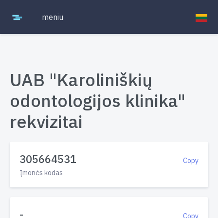
meniu
UAB "Karoliniškių
odontologijos klinika"
rekvizitai
305664531
Copy
Įmonės kodas
-
Copy