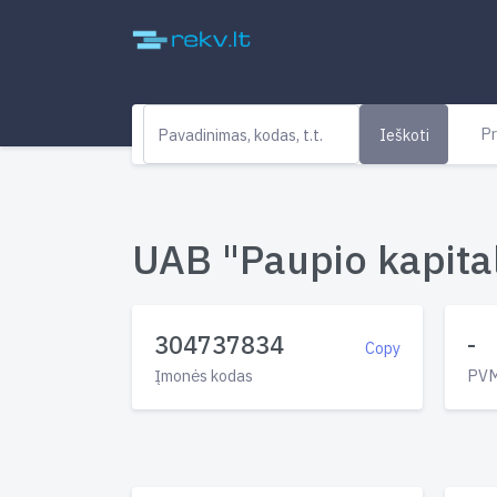
Pr
Ieškoti
UAB "Paupio kapital
304737834
-
Copy
Įmonės kodas
PVM