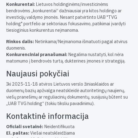
Konkurentai:
Lietuvos holdinginėms/investicinėms
bendrovėms „konkurentai“ dažniausiai yra kitos holdingo ar
investicijų valdymo įmonės. Nesant patvirtinto UAB "TVG
holding" portfelio ar sektoriaus fokusavimo, patikimai įvardyti
tiesioginius konkurentus neįmanoma.
Rinkos dalis:
Netinkama/Neįmanoma išmatuoti pagal atvirus
duomenis.
Konkurenciniai pranašumai:
Negalima nustatyti, kol nėra
matomumo į bendrovės turtą, dukterines įmones ir strategiją.
Naujausi pokyčiai
Iki 2025-11-18 atviros Lietuvos verslo žiniasklaidos ar
duomenų bazių apžvalga neatskleidė autoritetingų naujienų,
viešų pranešimų ar reguliacinių dokumentų, susijusių būtent su
„UAB TVG holding“ (tokiu tiksliu pavadinimu).
Kontaktinė informacija
Oficiali svetainė:
Neidentifikuota
El. paštas:
Viešai neatskleidžiama