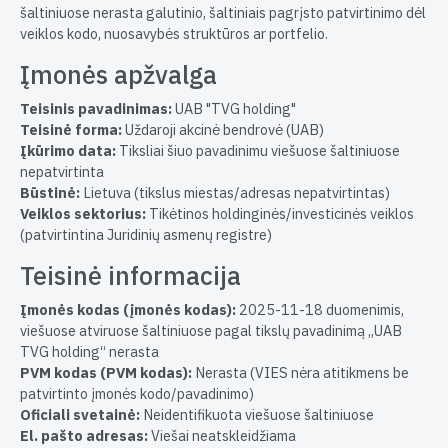
šaltiniuose nerasta galutinio, šaltiniais pagrįsto patvirtinimo dėl
veiklos kodo, nuosavybės struktūros ar portfelio.
Įmonės apžvalga
Teisinis pavadinimas:
UAB "TVG holding"
Teisinė forma:
Uždaroji akcinė bendrovė (UAB)
Įkūrimo data:
Tiksliai šiuo pavadinimu viešuose šaltiniuose
nepatvirtinta
Būstinė:
Lietuva (tikslus miestas/adresas nepatvirtintas)
Veiklos sektorius:
Tikėtinos holdinginės/investicinės veiklos
(patvirtintina Juridinių asmenų registre)
Teisinė informacija
Įmonės kodas (įmonės kodas):
2025-11-18 duomenimis,
viešuose atviruose šaltiniuose pagal tikslų pavadinimą „UAB
TVG holding“ nerasta
PVM kodas (PVM kodas):
Nerasta (VIES nėra atitikmens be
patvirtinto įmonės kodo/pavadinimo)
Oficiali svetainė:
Neidentifikuota viešuose šaltiniuose
El. pašto adresas:
Viešai neatskleidžiama