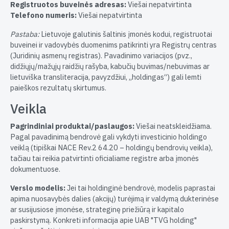
Registruotos buveinės adresas:
Viešai nepatvirtinta
Telefono numeris:
Viešai nepatvirtinta
Pastaba:
Lietuvoje galutinis šaltinis įmonės kodui, registruotai
buveinei ir vadovybės duomenims patikrinti yra Registrų centras
(Juridinių asmenų registras). Pavadinimo variacijos (pvz.,
didžiųjų/mažųjų raidžių rašyba, kabučių buvimas/nebuvimas ar
lietuviška transliteracija, pavyzdžiui, „holdingas“) gali lemti
paieškos rezultatų skirtumus.
Veikla
Pagrindiniai produktai/paslaugos:
Viešai neatskleidžiama.
Pagal pavadinimą bendrovė gali vykdyti investicinio holdingo
veiklą (tipiškai NACE Rev.2 64.20 – holdingų bendrovių veikla),
tačiau tai reikia patvirtinti oficialiame registre arba įmonės
dokumentuose.
Verslo modelis:
Jei tai holdinginė bendrovė, modelis paprastai
apima nuosavybės dalies (akcijų) turėjimą ir valdymą dukterinėse
ar susijusiose įmonėse, strateginę priežiūrą ir kapitalo
paskirstymą. Konkreti informacija apie UAB "TVG holding"