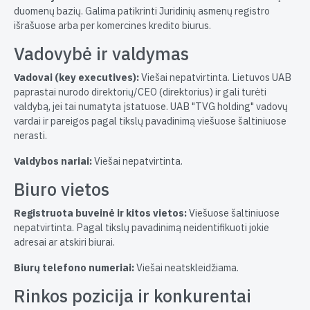
duomenų bazių. Galima patikrinti Juridinių asmenų registro
išrašuose arba per komercines kredito biurus.
Vadovybė ir valdymas
Vadovai (key executives):
Viešai nepatvirtinta. Lietuvos UAB
paprastai nurodo direktorių/CEO (direktorius) ir gali turėti
valdybą, jei tai numatyta įstatuose. UAB "TVG holding" vadovų
vardai ir pareigos pagal tikslų pavadinimą viešuose šaltiniuose
nerasti.
Valdybos nariai:
Viešai nepatvirtinta.
Biuro vietos
Registruota buveinė ir kitos vietos:
Viešuose šaltiniuose
nepatvirtinta. Pagal tikslų pavadinimą neidentifikuoti jokie
adresai ar atskiri biurai.
Biurų telefono numeriai:
Viešai neatskleidžiama.
Rinkos pozicija ir konkurentai