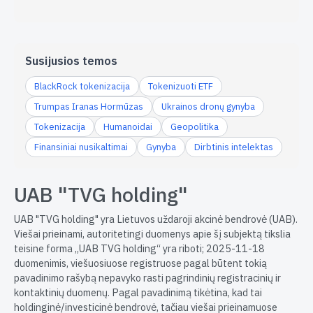
Susijusios temos
BlackRock tokenizacija
Tokenizuoti ETF
Trumpas Iranas Hormūzas
Ukrainos dronų gynyba
Tokenizacija
Humanoidai
Geopolitika
Finansiniai nusikaltimai
Gynyba
Dirbtinis intelektas
UAB "TVG holding"
UAB "TVG holding" yra Lietuvos uždaroji akcinė bendrovė (UAB).
Viešai prieinami, autoritetingi duomenys apie šį subjektą tikslia
teisine forma „UAB TVG holding“ yra riboti; 2025-11-18
duomenimis, viešuosiuose registruose pagal būtent tokią
pavadinimo rašybą nepavyko rasti pagrindinių registracinių ir
kontaktinių duomenų. Pagal pavadinimą tikėtina, kad tai
holdinginė/investicinė bendrovė, tačiau viešai prieinamuose