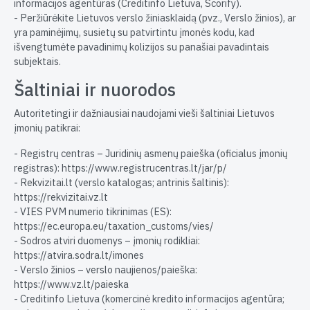
informacijos agentūras (Creditinfo Lietuva, Scorify).
- Peržiūrėkite Lietuvos verslo žiniasklaidą (pvz., Verslo žinios), ar
yra paminėjimų, susietų su patvirtintu įmonės kodu, kad
išvengtumėte pavadinimų kolizijos su panašiai pavadintais
subjektais.
Šaltiniai ir nuorodos
Autoritetingi ir dažniausiai naudojami vieši šaltiniai Lietuvos
įmonių patikrai:
- Registrų centras – Juridinių asmenų paieška (oficialus įmonių
registras): https://www.registrucentras.lt/jar/p/
- Rekvizitai.lt (verslo katalogas; antrinis šaltinis):
https://rekvizitai.vz.lt
- VIES PVM numerio tikrinimas (ES):
https://ec.europa.eu/taxation_customs/vies/
- Sodros atviri duomenys – įmonių rodikliai:
https://atvira.sodra.lt/imones
- Verslo žinios – verslo naujienos/paieška:
https://www.vz.lt/paieska
- Creditinfo Lietuva (komercinė kredito informacijos agentūra;