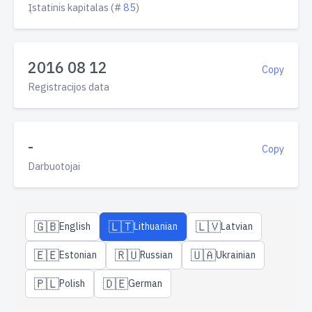
Įstatinis kapitalas (#
85
)
2016 08 12
Copy
Registracijos data
-
Copy
Darbuotojai
🇬🇧
🇱🇹
🇱🇻
English
Lithuanian
Latvian
🇪🇪
🇷🇺
🇺🇦
Estonian
Russian
Ukrainian
🇵🇱
🇩🇪
Polish
German