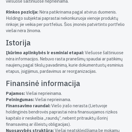
viešuose šaltiniuose neprieinama.
Rinkos pozicija:
Nėra patikrinama pagal atvirus duomenis.
Holdingo subjektai paprastai nekonkuruoja vienoje produktų
rinkoje; jie veikia per portfelius. Šios įmonės patvirtinto portfelio
viešai nėra žinoma.
Istorija
Įkūrimo aplinkybės ir esminiai etapai:
Viešuose šaltiniuose
nėra informacijos. Nebuvo rasta pranešimų spaudai ar patikimų
naujienų pagal tikslų pavadinimą, kurie dokumentuotų esminius
etapus, įsigijimus, pardavimus ar reorganizacijas.
Finansinė informacija
Pajamos:
Viešai neprieinama.
Pelningumas:
Viešai neprieinama.
Finansavimo raundai:
Viešo įrašo nerasta (Lietuvoje
holdinginės bendrovės paprastai nėra finansuojamos rizikos
kapitalo ir neskelbia „raundų“, nebent pritrauktų išorinį
finansavimą ar išleistų obligacijas).
Nuosavybės struktūra:
Viešai neatskleidžiama be mokamų