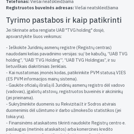
Telefonas:
Viešai neatskleidžiama
Registruotos buveinės adresas:
Viešai neatskleidžiama
Tyrimo pastabos ir kaip patikrinti
Jei tikrinate arba rengiate UAB "TVG holding" dosjė,
apsvarstykite šiuos veiksmus:
- Ieškokite Juridinių asmenų registre (Registrų centras)
naudodami kelias pavadinimo versijas: su/ be kabučių, “UAB TVG
holding”, “UAB ‘TVG Holding’”, “UAB TVG Holdingas”, ir su
lietuviškais diakritiniais ženklais.
- Kai nustatomas įmonės kodas, patikrinkite PVM statusą VIES
(ES PVM informacijos mainų sistema).
- Gaukite oficialų išrašą iš Juridinių asmenų registro dėl vadovo
(vadovas), įgaliotų atstovų, registruotos buveinės ir akcininkų
(jei prieinama).
- Sukryžminkite duomenis su Rekvizitai.lt ir Sodros atvirais
duomenimis dėl užimtumo ir darbo užmokesčio statistikos (jei
tokia yra).
- Finansinėms ataskaitoms tikrinti naudokite Registrų centro e.
paslaugas (metinės ataskaitos) arba komercines kredito