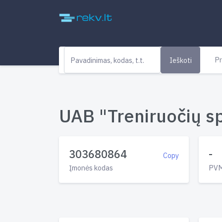
Pr
Ieškoti
UAB "Treniruočių sp
303680864
-
Copy
Įmonės kodas
PVM