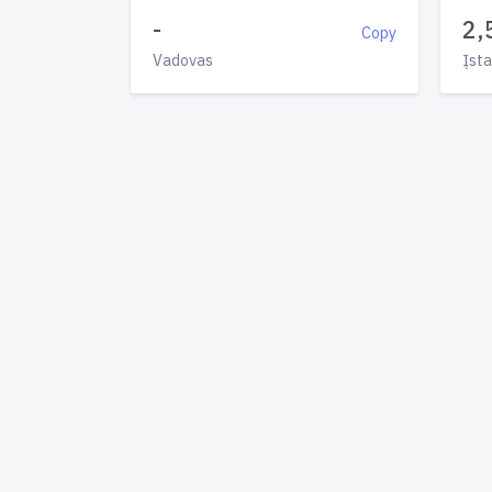
-
2,
Copy
Vadovas
Įsta