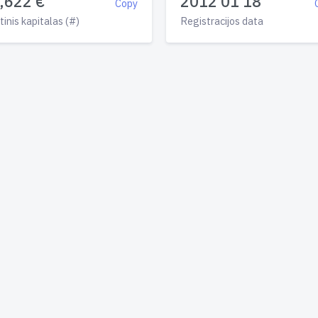
,622 €
2012 01 18
Copy
tinis kapitalas (#)
Registracijos data