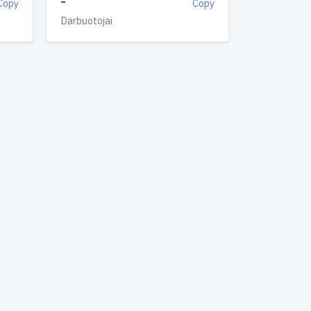
-
Copy
Copy
Darbuotojai