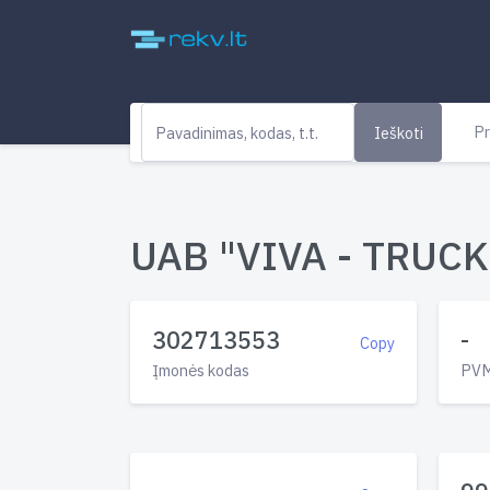
Pr
Ieškoti
UAB "VIVA - TRUCKS
302713553
-
Copy
Įmonės kodas
PVM