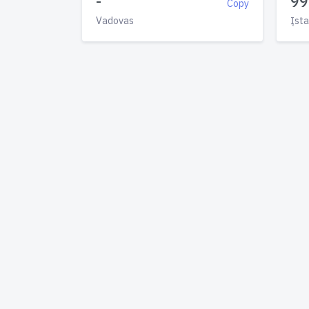
-
99
Copy
Vadovas
Įsta