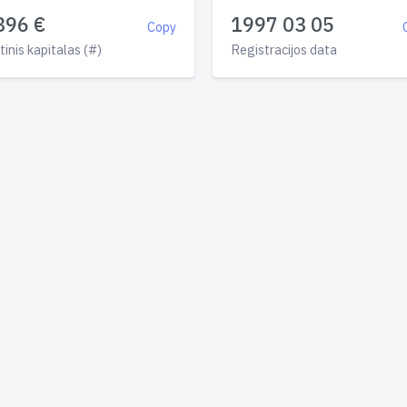
896 €
1997 03 05
Copy
tinis kapitalas (#)
Registracijos data