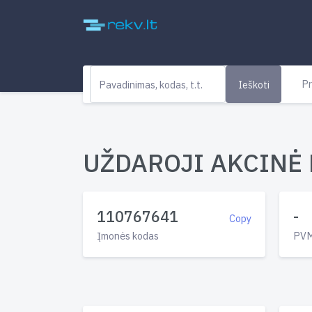
Pr
Ieškoti
UŽDAROJI AKCINĖ 
110767641
-
Copy
Įmonės kodas
PVM