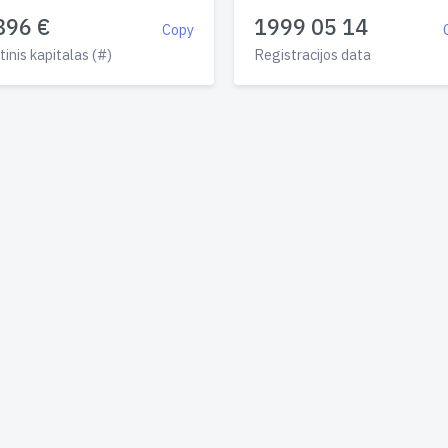
896 €
1999 05 14
Copy
tinis kapitalas (#)
Registracijos data