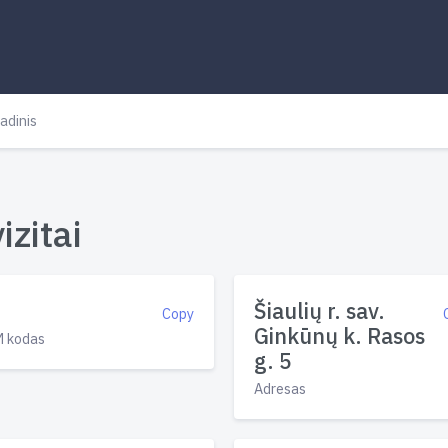
adinis
zitai
Šiaulių r. sav.
Copy
Ginkūnų k. Rasos
 kodas
g. 5
Adresas