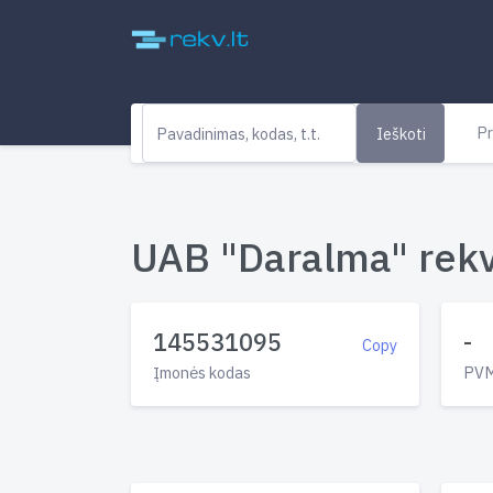
Pr
Ieškoti
UAB "Daralma" rekvi
145531095
-
Copy
Įmonės kodas
PVM