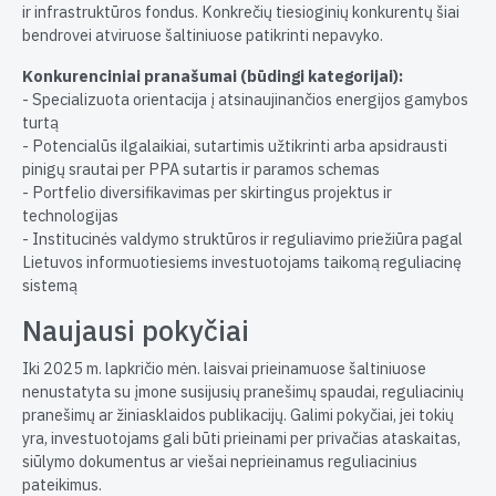
ir infrastruktūros fondus. Konkrečių tiesioginių konkurentų šiai
bendrovei atviruose šaltiniuose patikrinti nepavyko.
Konkurenciniai pranašumai (būdingi kategorijai):
- Specializuota orientacija į atsinaujinančios energijos gamybos
turtą
- Potencialūs ilgalaikiai, sutartimis užtikrinti arba apsidrausti
pinigų srautai per PPA sutartis ir paramos schemas
- Portfelio diversifikavimas per skirtingus projektus ir
technologijas
- Institucinės valdymo struktūros ir reguliavimo priežiūra pagal
Lietuvos informuotiesiems investuotojams taikomą reguliacinę
sistemą
Naujausi pokyčiai
Iki 2025 m. lapkričio mėn. laisvai prieinamuose šaltiniuose
nenustatyta su įmone susijusių pranešimų spaudai, reguliacinių
pranešimų ar žiniasklaidos publikacijų. Galimi pokyčiai, jei tokių
yra, investuotojams gali būti prieinami per privačias ataskaitas,
siūlymo dokumentus ar viešai neprieinamus reguliacinius
pateikimus.