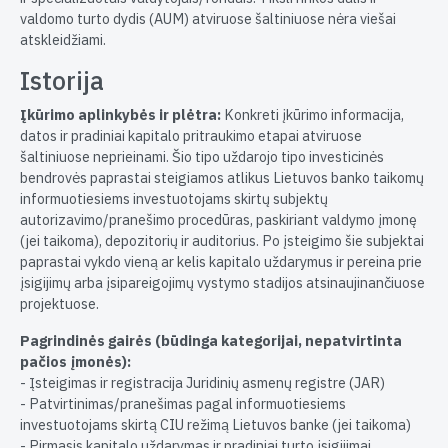
valdomo turto dydis (AUM) atviruose šaltiniuose nėra viešai
atskleidžiami.
Istorija
Įkūrimo aplinkybės ir plėtra:
Konkreti įkūrimo informacija,
datos ir pradiniai kapitalo pritraukimo etapai atviruose
šaltiniuose neprieinami. Šio tipo uždarojo tipo investicinės
bendrovės paprastai steigiamos atlikus Lietuvos banko taikomų
informuotiesiems investuotojams skirtų subjektų
autorizavimo/pranešimo procedūras, paskiriant valdymo įmonę
(jei taikoma), depozitorių ir auditorius. Po įsteigimo šie subjektai
paprastai vykdo vieną ar kelis kapitalo uždarymus ir pereina prie
įsigijimų arba įsipareigojimų vystymo stadijos atsinaujinančiuose
projektuose.
Pagrindinės gairės (būdinga kategorijai, nepatvirtinta
pačios įmonės):
- Įsteigimas ir registracija Juridinių asmenų registre (JAR)
- Patvirtinimas/pranešimas pagal informuotiesiems
investuotojams skirtą CIU režimą Lietuvos banke (jei taikoma)
- Pirmasis kapitalo uždarymas ir pradiniai turto įsigijimai