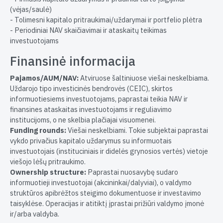
(vėjas/saulė)
- Tolimesni kapitalo pritraukimai/uždarymai ir portfelio plėtra
- Periodiniai NAV skaičiavimai ir ataskaitų teikimas
investuotojams
Finansinė informacija
Pajamos/AUM/NAV:
Atviruose šaltiniuose viešai neskelbiama.
Uždarojo tipo investicinės bendrovės (CEIC), skirtos
informuotiesiems investuotojams, paprastai teikia NAV ir
finansines ataskaitas investuotojams ir reguliavimo
institucijoms, o ne skelbia plačiajai visuomenei.
Funding rounds:
Viešai neskelbiami. Tokie subjektai paprastai
vykdo privačius kapitalo uždarymus su informuotais
investuotojais (instituciniais ir didelės grynosios vertės) vietoje
viešojo lėšų pritraukimo.
Ownership structure:
Paprastai nuosavybę sudaro
informuotieji investuotojai (akcininkai/dalyviai), o valdymo
struktūros apibrėžtos steigimo dokumentuose ir investavimo
taisyklėse. Operacijas ir atitiktį įprastai prižiūri valdymo įmonė
ir/arba valdyba.