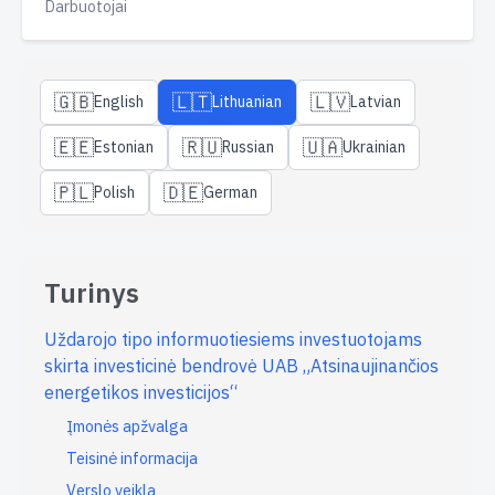
Darbuotojai
🇬🇧
🇱🇹
🇱🇻
English
Lithuanian
Latvian
🇪🇪
🇷🇺
🇺🇦
Estonian
Russian
Ukrainian
🇵🇱
🇩🇪
Polish
German
Turinys
Uždarojo tipo informuotiesiems investuotojams
skirta investicinė bendrovė UAB „Atsinaujinančios
energetikos investicijos“
Įmonės apžvalga
Teisinė informacija
Verslo veikla