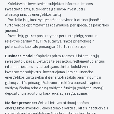
- Kolektyvinio investavimo subjektas informuotiesiems
investuotojams, suteikiantis galimybę investuoti į
atsinaujinančios energetikos turtą
- Portfelio įsigijimai, vystymo finansavimas ir atsinaujinančio
turto veiklos optimizavimas (dažniausiai per specialios paskirties
įmones)
- Investicijų grąžos paskirstymas per turto pinigų srautus
(elektros pardavimai, PPA sutartys, rinkos priemokos) ir
potencialūs kapitalo prieaugiai iš turto realizacijos
Business model:
Kapitalas pritraukiamas iš informuotųjų
investuotojų pagal Lietuvos teisės aktus, reglamentuojančius
informuotiesiems investuotojams skirtus kolektyvinio
investavimo subjektus. Investuojama į atsinaujinančios
energetikos turtą siekiant generuoti stabilų pajamingumą ir
galimą vertės prieaugį. Valdymo struktūra paprastai apima
valdybą, išorinę arba vidinę valdymo funkciją (valdymo įmonę),
depozitorių ir auditorių, kaip reikalauja reguliavimas.
Market presence:
Veikia Lietuvos atsinaujinančios
energetikos investicijų ekosistemoje kartu su kitais instituciniais
ir specializuotais valdytojais/fondais. Tiksli rinkos dalis ir