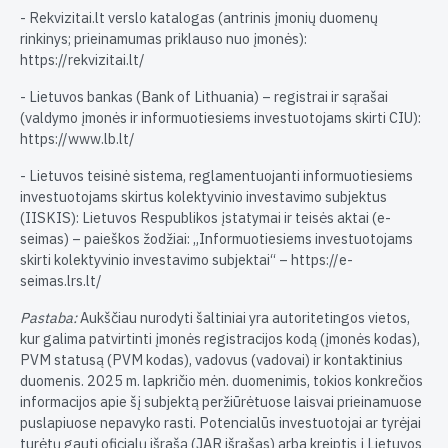
- Rekvizitai.lt verslo katalogas (antrinis įmonių duomenų
rinkinys; prieinamumas priklauso nuo įmonės):
https://rekvizitai.lt/
- Lietuvos bankas (Bank of Lithuania) – registrai ir sąrašai
(valdymo įmonės ir informuotiesiems investuotojams skirti CIU):
https://www.lb.lt/
- Lietuvos teisinė sistema, reglamentuojanti informuotiesiems
investuotojams skirtus kolektyvinio investavimo subjektus
(IISKIS): Lietuvos Respublikos įstatymai ir teisės aktai (e-
seimas) – paieškos žodžiai: „Informuotiesiems investuotojams
skirti kolektyvinio investavimo subjektai“ – https://e-
seimas.lrs.lt/
Pastaba:
Aukščiau nurodyti šaltiniai yra autoritetingos vietos,
kur galima patvirtinti įmonės registracijos kodą (įmonės kodas),
PVM statusą (PVM kodas), vadovus (vadovai) ir kontaktinius
duomenis. 2025 m. lapkričio mėn. duomenimis, tokios konkrečios
informacijos apie šį subjektą peržiūrėtuose laisvai prieinamuose
puslapiuose nepavyko rasti. Potencialūs investuotojai ar tyrėjai
turėtų gauti oficialų išrašą (JAR išrašas) arba kreiptis į Lietuvos