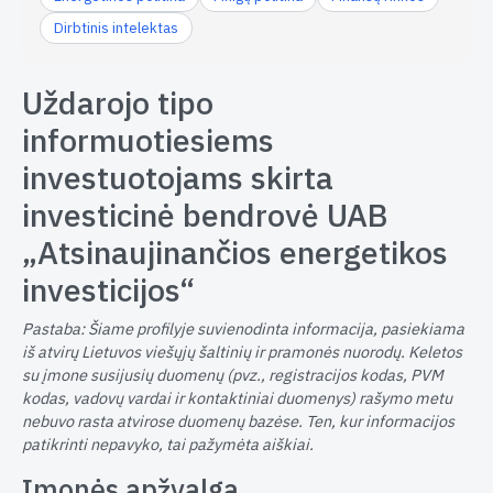
Dirbtinis intelektas
Uždarojo tipo
informuotiesiems
investuotojams skirta
investicinė bendrovė UAB
„Atsinaujinančios energetikos
investicijos“
Pastaba: Šiame profilyje suvienodinta informacija, pasiekiama
iš atvirų Lietuvos viešųjų šaltinių ir pramonės nuorodų. Keletos
su įmone susijusių duomenų (pvz., registracijos kodas, PVM
kodas, vadovų vardai ir kontaktiniai duomenys) rašymo metu
nebuvo rasta atvirose duomenų bazėse. Ten, kur informacijos
patikrinti nepavyko, tai pažymėta aiškiai.
Įmonės apžvalga