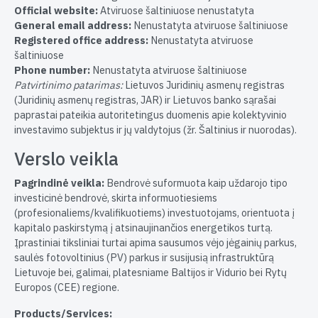
Official website:
Atviruose šaltiniuose nenustatyta
General email address:
Nenustatyta atviruose šaltiniuose
Registered office address:
Nenustatyta atviruose
šaltiniuose
Phone number:
Nenustatyta atviruose šaltiniuose
Patvirtinimo patarimas:
Lietuvos Juridinių asmenų registras
(Juridinių asmenų registras, JAR) ir Lietuvos banko sąrašai
paprastai pateikia autoritetingus duomenis apie kolektyvinio
investavimo subjektus ir jų valdytojus (žr. Šaltinius ir nuorodas).
Verslo veikla
Pagrindinė veikla:
Bendrovė suformuota kaip uždarojo tipo
investicinė bendrovė, skirta informuotiesiems
(profesionaliems/kvalifikuotiems) investuotojams, orientuota į
kapitalo paskirstymą į atsinaujinančios energetikos turtą.
Įprastiniai tiksliniai turtai apima sausumos vėjo jėgainių parkus,
saulės fotovoltinius (PV) parkus ir susijusią infrastruktūrą
Lietuvoje bei, galimai, platesniame Baltijos ir Vidurio bei Rytų
Europos (CEE) regione.
Products/Services: