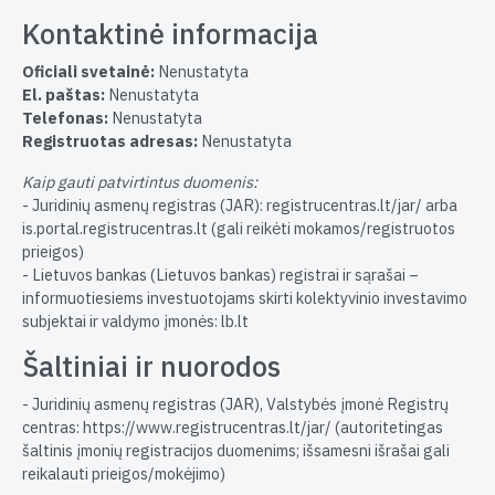
Kontaktinė informacija
Oficiali svetainė:
Nenustatyta
El. paštas:
Nenustatyta
Telefonas:
Nenustatyta
Registruotas adresas:
Nenustatyta
Kaip gauti patvirtintus duomenis:
- Juridinių asmenų registras (JAR): registrucentras.lt/jar/ arba
is.portal.registrucentras.lt (gali reikėti mokamos/registruotos
prieigos)
- Lietuvos bankas (Lietuvos bankas) registrai ir sąrašai –
informuotiesiems investuotojams skirti kolektyvinio investavimo
subjektai ir valdymo įmonės: lb.lt
Šaltiniai ir nuorodos
- Juridinių asmenų registras (JAR), Valstybės įmonė Registrų
centras: https://www.registrucentras.lt/jar/ (autoritetingas
šaltinis įmonių registracijos duomenims; išsamesni išrašai gali
reikalauti prieigos/mokėjimo)