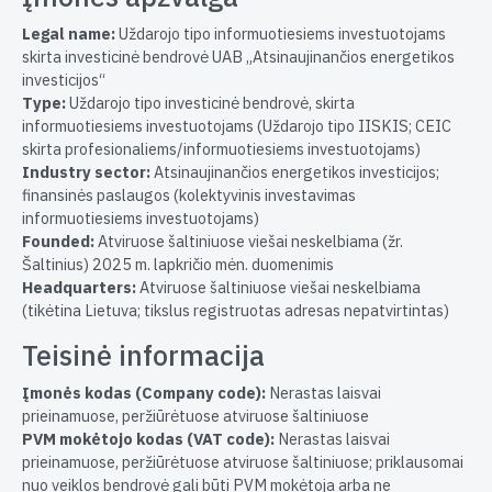
Legal name:
Uždarojo tipo informuotiesiems investuotojams
skirta investicinė bendrovė UAB „Atsinaujinančios energetikos
investicijos“
Type:
Uždarojo tipo investicinė bendrovė, skirta
informuotiesiems investuotojams (Uždarojo tipo IISKIS; CEIC
skirta profesionaliems/informuotiesiems investuotojams)
Industry sector:
Atsinaujinančios energetikos investicijos;
finansinės paslaugos (kolektyvinis investavimas
informuotiesiems investuotojams)
Founded:
Atviruose šaltiniuose viešai neskelbiama (žr.
Šaltinius) 2025 m. lapkričio mėn. duomenimis
Headquarters:
Atviruose šaltiniuose viešai neskelbiama
(tikėtina Lietuva; tikslus registruotas adresas nepatvirtintas)
Teisinė informacija
Įmonės kodas (Company code):
Nerastas laisvai
prieinamuose, peržiūrėtuose atviruose šaltiniuose
PVM mokėtojo kodas (VAT code):
Nerastas laisvai
prieinamuose, peržiūrėtuose atviruose šaltiniuose; priklausomai
nuo veiklos bendrovė gali būti PVM mokėtoja arba ne