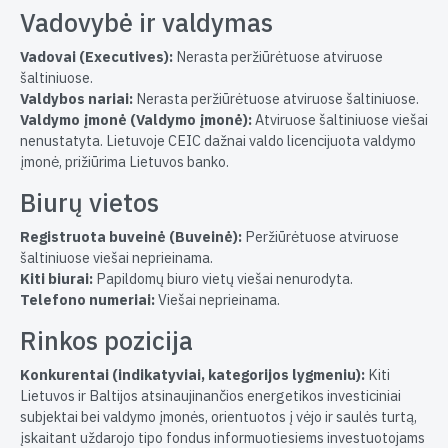
Vadovybė ir valdymas
Vadovai (Executives):
Nerasta peržiūrėtuose atviruose
šaltiniuose.
Valdybos nariai:
Nerasta peržiūrėtuose atviruose šaltiniuose.
Valdymo įmonė (Valdymo įmonė):
Atviruose šaltiniuose viešai
nenustatyta. Lietuvoje CEIC dažnai valdo licencijuota valdymo
įmonė, prižiūrima Lietuvos banko.
Biurų vietos
Registruota buveinė (Buveinė):
Peržiūrėtuose atviruose
šaltiniuose viešai neprieinama.
Kiti biurai:
Papildomų biuro vietų viešai nenurodyta.
Telefono numeriai:
Viešai neprieinama.
Rinkos pozicija
Konkurentai (indikatyviai, kategorijos lygmeniu):
Kiti
Lietuvos ir Baltijos atsinaujinančios energetikos investiciniai
subjektai bei valdymo įmonės, orientuotos į vėjo ir saulės turtą,
įskaitant uždarojo tipo fondus informuotiesiems investuotojams