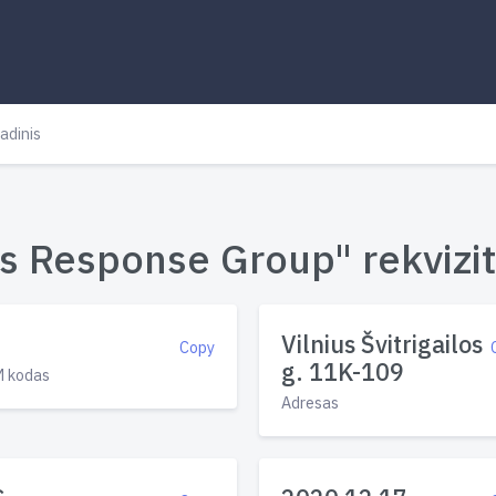
adinis
sis Response Group" rekvizit
Vilnius Švitrigailos
Copy
g. 11K-109
 kodas
Adresas