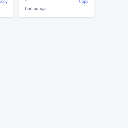
-
Copy
Copy
Darbuotojai