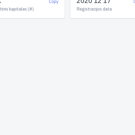
€
2020 12 17
Copy
tinis kapitalas (#)
Registracijos data