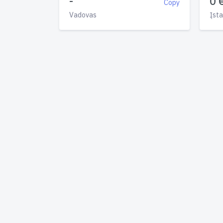
-
0 
Copy
Vadovas
Įsta