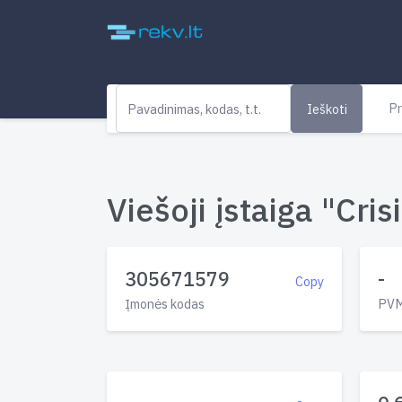
Pr
Ieškoti
Viešoji įstaiga "Cri
305671579
-
Copy
Įmonės kodas
PVM