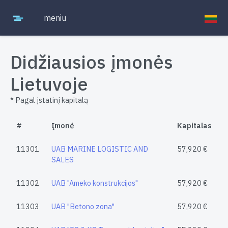
meniu
Didžiausios įmonės
Lietuvoje
* Pagal įstatinį kapitalą
#
Įmonė
Kapitalas
11301
UAB MARINE LOGISTIC AND
57,920 €
SALES
11302
UAB "Ameko konstrukcijos"
57,920 €
11303
UAB "Betono zona"
57,920 €