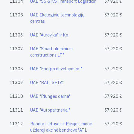
11304
UAB "SS & KS Transport Logistics"
57,920 €
11305
UAB Ekologinių technologijų
57,920 €
centras
11306
UAB "Aurovika" ir Ko
57,920 €
11307
UAB "Smart aluminium
57,920 €
constructions LT"
11308
UAB "Energo development"
57,920 €
11309
UAB "BALTSETA"
57,920 €
11310
UAB "Plungės darna"
57,920 €
11311
UAB "Autopartneriai"
57,920 €
11312
Bendra Lietuvos ir Rusijos įmonė
57,920 €
uždaroji akcinė bendrovė "ATL