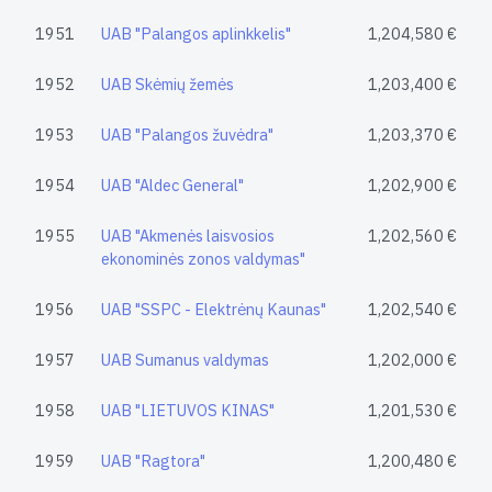
1951
UAB "Palangos aplinkkelis"
1,204,580 €
1952
UAB Skėmių žemės
1,203,400 €
1953
UAB "Palangos žuvėdra"
1,203,370 €
1954
UAB "Aldec General"
1,202,900 €
1955
UAB "Akmenės laisvosios
1,202,560 €
ekonominės zonos valdymas"
1956
UAB "SSPC - Elektrėnų Kaunas"
1,202,540 €
1957
UAB Sumanus valdymas
1,202,000 €
1958
UAB "LIETUVOS KINAS"
1,201,530 €
1959
UAB "Ragtora"
1,200,480 €