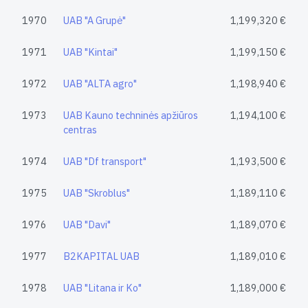
1970
UAB "A Grupė"
1,199,320 €
1971
UAB "Kintai"
1,199,150 €
1972
UAB "ALTA agro"
1,198,940 €
1973
UAB Kauno techninės apžiūros
1,194,100 €
centras
1974
UAB "Df transport"
1,193,500 €
1975
UAB "Skroblus"
1,189,110 €
1976
UAB "Davi"
1,189,070 €
1977
B2KAPITAL UAB
1,189,010 €
1978
UAB "Litana ir Ko"
1,189,000 €