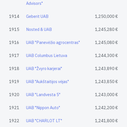
Advisors"
1914
Geberit UAB
1,250,000 €
1915
Nosted & UAB
1,245,280 €
1916
UAB "Panevėžio agrocentras"
1,245,080 €
1917
UAB Columbus Lietuva
1,244,300 €
1918
UAB "Žvyro karjerai"
1,243,890 €
1919
UAB "Aukštaitijos vėjas"
1,243,850 €
1920
UAB "Landvesta 5"
1,243,000 €
1921
UAB "Nippon Auto"
1,242,200 €
1922
UAB "CHARLOT LT"
1,241,800 €