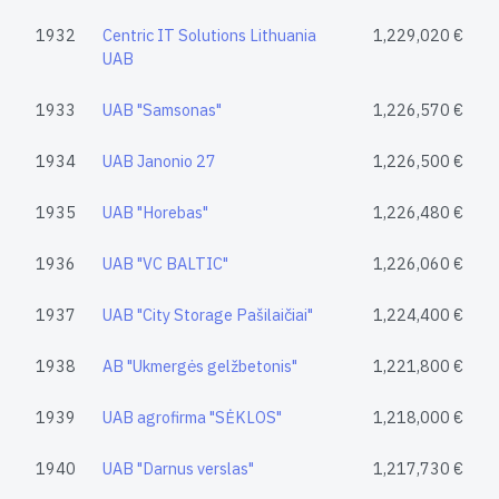
1932
Centric IT Solutions Lithuania
1,229,020 €
UAB
1933
UAB "Samsonas"
1,226,570 €
1934
UAB Janonio 27
1,226,500 €
1935
UAB "Horebas"
1,226,480 €
1936
UAB "VC BALTIC"
1,226,060 €
1937
UAB "City Storage Pašilaičiai"
1,224,400 €
1938
AB "Ukmergės gelžbetonis"
1,221,800 €
1939
UAB agrofirma "SĖKLOS"
1,218,000 €
1940
UAB "Darnus verslas"
1,217,730 €