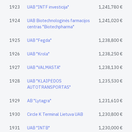
1923
UAB "INTF investicija"
1,241,780 €
1924
UAB Biotechnologinės farmacijos
1,241,020 €
centras "Biotechpharma"
1925
UAB "Fegda"
1,238,800 €
1926
UAB "Krola"
1,238,250 €
1927
UAB "VALMASTA"
1,238,130 €
1928
UAB "KLAIPĖDOS
1,235,530 €
AUTOTRANSPORTAS"
1929
AB "Lytagra"
1,231,610 €
1930
Circle K Terminal Lietuva UAB
1,230,800 €
1931
UAB "INTB"
1,230,000 €