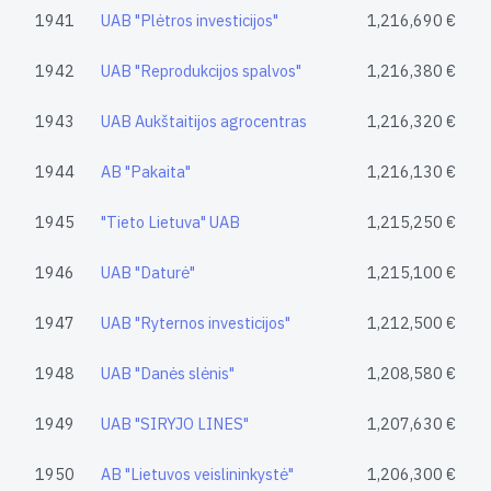
1941
UAB "Plėtros investicijos"
1,216,690 €
1942
UAB "Reprodukcijos spalvos"
1,216,380 €
1943
UAB Aukštaitijos agrocentras
1,216,320 €
1944
AB "Pakaita"
1,216,130 €
1945
"Tieto Lietuva" UAB
1,215,250 €
1946
UAB "Daturė"
1,215,100 €
1947
UAB "Ryternos investicijos"
1,212,500 €
1948
UAB "Danės slėnis"
1,208,580 €
1949
UAB "SIRYJO LINES"
1,207,630 €
1950
AB "Lietuvos veislininkystė"
1,206,300 €