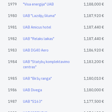
1979
"Visa energija" UAB
1,188,000 €
1980
UAB "Lazdijų šiluma"
1,187,920 €
1981
UAB Amicus hotel
1,187,440 €
1982
UAB "Relaks laikas"
1,187,440 €
1983
UAB DG40 Aero
1,186,920 €
1984
UAB "Statybų komplektavimo
1,183,200 €
centras"
1985
UAB "Biržų ranga"
1,180,010 €
1986
UAB Divega
1,180,000 €
1987
UAB "S163"
1,177,500 €