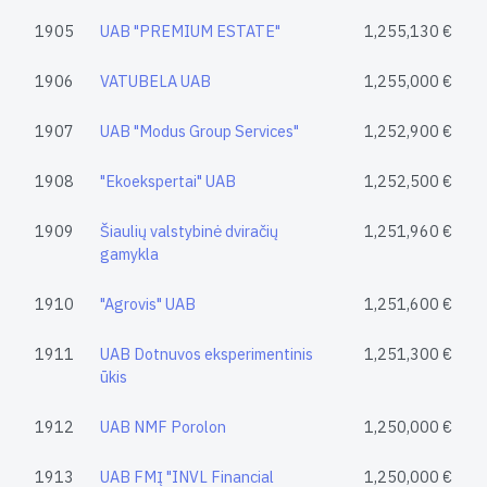
1905
UAB "PREMIUM ESTATE"
1,255,130 €
1906
VATUBELA UAB
1,255,000 €
1907
UAB "Modus Group Services"
1,252,900 €
1908
"Ekoekspertai" UAB
1,252,500 €
1909
Šiaulių valstybinė dviračių
1,251,960 €
gamykla
1910
"Agrovis" UAB
1,251,600 €
1911
UAB Dotnuvos eksperimentinis
1,251,300 €
ūkis
1912
UAB NMF Porolon
1,250,000 €
1913
UAB FMĮ "INVL Financial
1,250,000 €