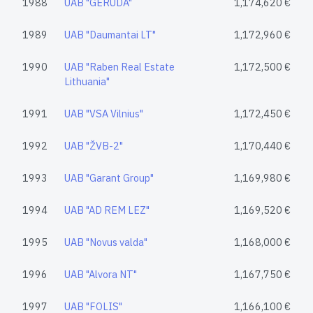
1988
UAB "GERUDA"
1,174,620 €
1989
UAB "Daumantai LT"
1,172,960 €
1990
UAB "Raben Real Estate
1,172,500 €
Lithuania"
1991
UAB "VSA Vilnius"
1,172,450 €
1992
UAB "ŽVB-2"
1,170,440 €
1993
UAB "Garant Group"
1,169,980 €
1994
UAB "AD REM LEZ"
1,169,520 €
1995
UAB "Novus valda"
1,168,000 €
1996
UAB "Alvora NT"
1,167,750 €
1997
UAB "FOLIS"
1,166,100 €