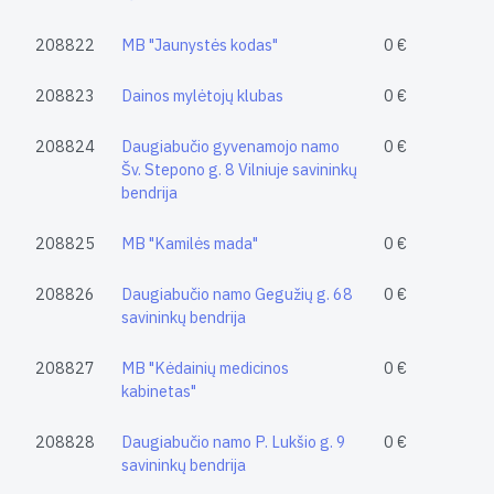
208822
MB "Jaunystės kodas"
0 €
208823
Dainos mylėtojų klubas
0 €
208824
Daugiabučio gyvenamojo namo
0 €
Šv. Stepono g. 8 Vilniuje savininkų
bendrija
208825
MB "Kamilės mada"
0 €
208826
Daugiabučio namo Gegužių g. 68
0 €
savininkų bendrija
208827
MB "Kėdainių medicinos
0 €
kabinetas"
208828
Daugiabučio namo P. Lukšio g. 9
0 €
savininkų bendrija