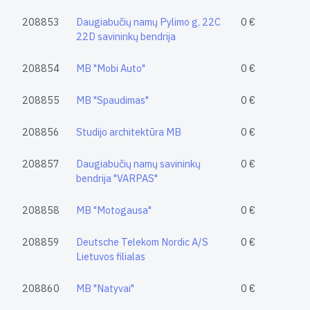
208853
Daugiabučių namų Pylimo g. 22C
0 €
22D savininkų bendrija
208854
MB "Mobi Auto"
0 €
208855
MB "Spaudimas"
0 €
208856
Studijo architektūra MB
0 €
208857
Daugiabučių namų savininkų
0 €
bendrija "VARPAS"
208858
MB "Motogausa"
0 €
208859
Deutsche Telekom Nordic A/S
0 €
Lietuvos filialas
208860
MB "Natyvai"
0 €