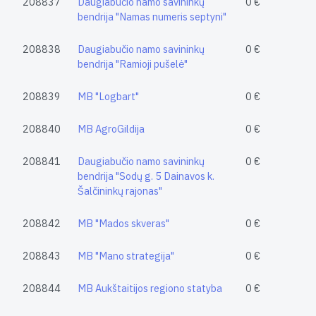
208837
Daugiabučio namo savininkų
0 €
bendrija "Namas numeris septyni"
208838
Daugiabučio namo savininkų
0 €
bendrija "Ramioji pušelė"
208839
MB "Logbart"
0 €
208840
MB AgroGildija
0 €
208841
Daugiabučio namo savininkų
0 €
bendrija "Sodų g. 5 Dainavos k.
Šalčininkų rajonas"
208842
MB "Mados skveras"
0 €
208843
MB "Mano strategija"
0 €
208844
MB Aukštaitijos regiono statyba
0 €