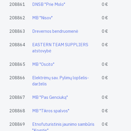
208861
DNSB "Prie Molo"
0 €
208862
MB "Nisov"
0 €
208863
Drevernos bendruomenė
0 €
208864
EASTERN TEAM SUPPLIERS
0 €
atstovybė
208865
MB "Oscito"
0 €
208866
Elektrėnų sav. Pylimų lopšelis-
0 €
darželis
208867
MB "Pas Genciuką"
0 €
208868
MB "Tikros spalvos"
0 €
208869
Etnofuturistinis jaunimo sambūris
0 €
"Kryptis"