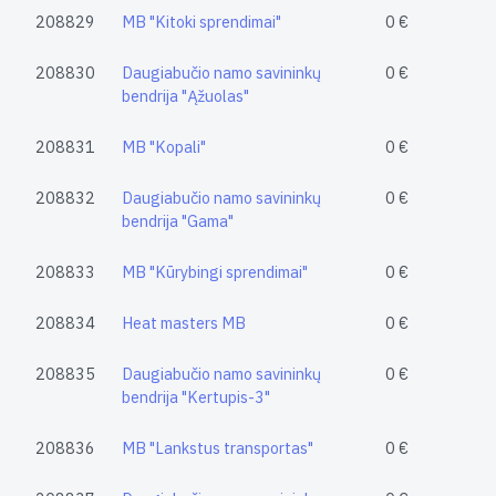
208829
MB "Kitoki sprendimai"
0 €
208830
Daugiabučio namo savininkų
0 €
bendrija "Ąžuolas"
208831
MB "Kopali"
0 €
208832
Daugiabučio namo savininkų
0 €
bendrija "Gama"
208833
MB "Kūrybingi sprendimai"
0 €
208834
Heat masters MB
0 €
208835
Daugiabučio namo savininkų
0 €
bendrija "Kertupis-3"
208836
MB "Lankstus transportas"
0 €