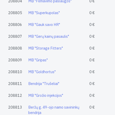
208804
MB "Filmavimo paslaugos"
0 €
208805
MB "Superkupolas"
0 €
208806
MB "Gauk savo HR"
0 €
208807
MB "Gerų kainų pasaulis"
0 €
208808
MB "Storage Fitters"
0 €
208809
MB "Gripas"
0 €
208810
MB "Goldhortus"
0 €
208811
Bendrija "Trušeliai"
0 €
208812
MB "Grožio injekcijos"
0 €
208813
Beržų g. 49-ojo namo savininkų
0 €
bendrija