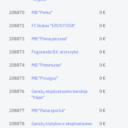
208870
MB "Perku"
0 €
208871
FC klubas "EROSTODA"
0 €
208872
MB "Plena pecunia"
0 €
208873
Frigolanda B.V. atstovybė
0 €
208874
MB "Primeturas"
0 €
208875
MB "Provigus"
0 €
208876
Garažų eksploatavimo bendrija
0 €
"Vėjas"
208877
MB "Ratai sportui"
0 €
208878
Garažų statybos ir eksploatavimo
0 €