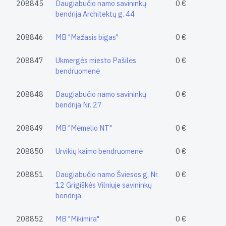
208845
Daugiabučio namo savininkų
0 €
bendrija Architektų g. 44
208846
MB "Mažasis bigas"
0 €
208847
Ukmergės miesto Pašilės
0 €
bendruomenė
208848
Daugiabučio namo savininkų
0 €
bendrija Nr. 27
208849
MB "Mėmelio NT"
0 €
208850
Urvikių kaimo bendruomenė
0 €
208851
Daugiabučio namo Šviesos g. Nr.
0 €
12 Grigiškės Vilniuje savininkų
bendrija
208852
MB "Mikimira"
0 €