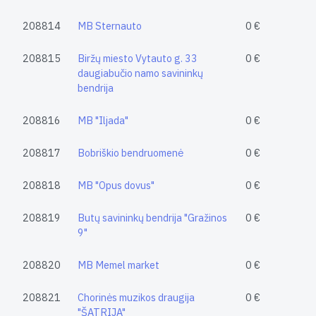
208814
MB Sternauto
0 €
208815
Biržų miesto Vytauto g. 33
0 €
daugiabučio namo savininkų
bendrija
208816
MB "Iljada"
0 €
208817
Bobriškio bendruomenė
0 €
208818
MB "Opus dovus"
0 €
208819
Butų savininkų bendrija "Gražinos
0 €
9"
208820
MB Memel market
0 €
208821
Chorinės muzikos draugija
0 €
"ŠATRIJA"