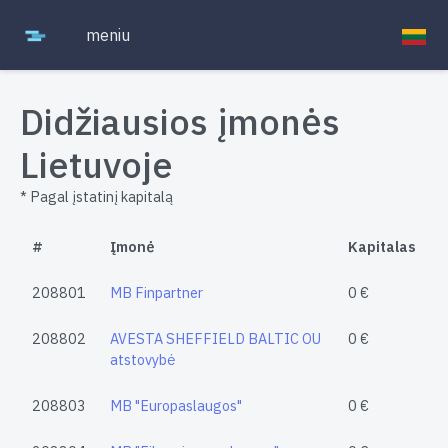
meniu
Didžiausios įmonės
Lietuvoje
* Pagal įstatinį kapitalą
#
Įmonė
Kapitalas
208801
MB Finpartner
0 €
208802
AVESTA SHEFFIELD BALTIC OU
0 €
atstovybė
208803
MB "Europaslaugos"
0 €