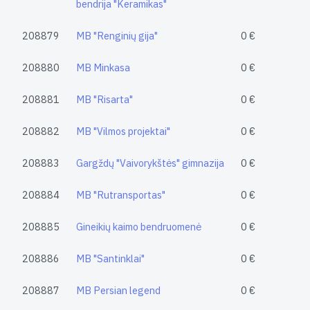
bendrija "Keramikas"
208879
MB "Renginių gija"
0 €
208880
MB Minkasa
0 €
208881
MB "Risarta"
0 €
208882
MB "Vilmos projektai"
0 €
208883
Gargždų "Vaivorykštės" gimnazija
0 €
208884
MB "Rutransportas"
0 €
208885
Gineikių kaimo bendruomenė
0 €
208886
MB "Santinklai"
0 €
208887
MB Persian legend
0 €