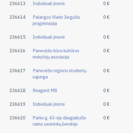
236613
Individuali įmonė
0 €
236614
Palangos Vlado Jurgučio
0 €
progimnazija
236615
Individuali įmonė
0 €
236616
Panevėžio kūno kultūros
0 €
mokytojų asociacija
236617
Panevėžio regiono studentų
0 €
sąjunga
236618
Reagent MB
0 €
236619
Individuali įmonė
0 €
236620
Parko g. 43-ojo daugiabučio
0 €
namo savininkų bendrija