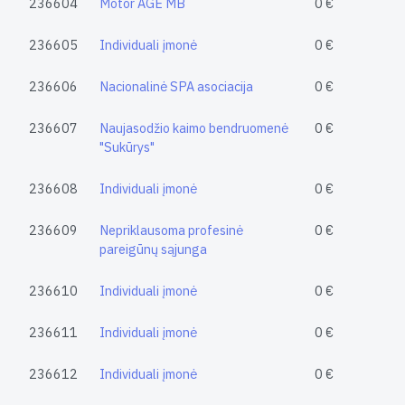
236604
Motor AGE MB
0 €
236605
Individuali įmonė
0 €
236606
Nacionalinė SPA asociacija
0 €
236607
Naujasodžio kaimo bendruomenė
0 €
"Sukūrys"
236608
Individuali įmonė
0 €
236609
Nepriklausoma profesinė
0 €
pareigūnų sąjunga
236610
Individuali įmonė
0 €
236611
Individuali įmonė
0 €
236612
Individuali įmonė
0 €