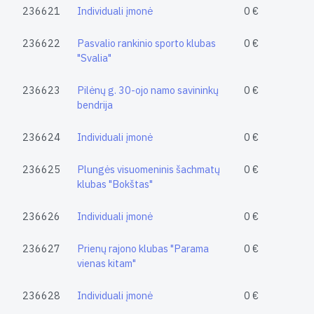
236621
Individuali įmonė
0 €
236622
Pasvalio rankinio sporto klubas
0 €
"Svalia"
236623
Pilėnų g. 30-ojo namo savininkų
0 €
bendrija
236624
Individuali įmonė
0 €
236625
Plungės visuomeninis šachmatų
0 €
klubas "Bokštas"
236626
Individuali įmonė
0 €
236627
Prienų rajono klubas "Parama
0 €
vienas kitam"
236628
Individuali įmonė
0 €