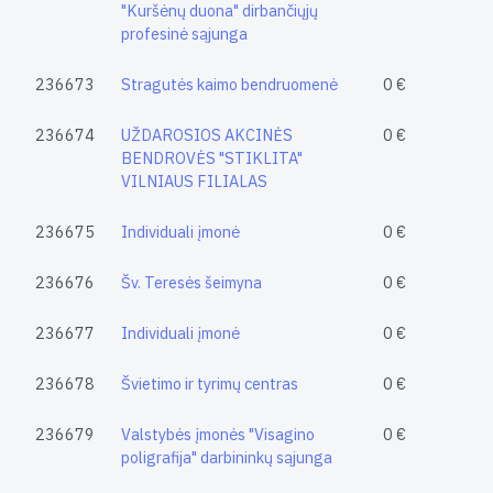
"Kuršėnų duona" dirbančiųjų
profesinė sąjunga
236673
Stragutės kaimo bendruomenė
0 €
236674
UŽDAROSIOS AKCINĖS
0 €
BENDROVĖS "STIKLITA"
VILNIAUS FILIALAS
236675
Individuali įmonė
0 €
236676
Šv. Teresės šeimyna
0 €
236677
Individuali įmonė
0 €
236678
Švietimo ir tyrimų centras
0 €
236679
Valstybės įmonės "Visagino
0 €
poligrafija" darbininkų sąjunga