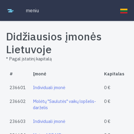
meniu
Didžiausios įmonės
Lietuvoje
* Pagal įstatinį kapitalą
#
Įmonė
Kapitalas
236601
Individuali įmonė
0 €
236602
Molėtų "Saulutės" vaikų lopšelis-
0 €
darželis
236603
Individuali įmonė
0 €