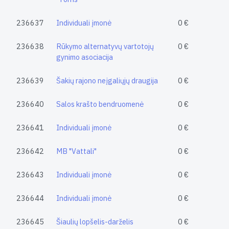
236637
Individuali įmonė
0 €
236638
Rūkymo alternatyvų vartotojų
0 €
gynimo asociacija
236639
Šakių rajono neįgaliųjų draugija
0 €
236640
Salos krašto bendruomenė
0 €
236641
Individuali įmonė
0 €
236642
MB "Vattali"
0 €
236643
Individuali įmonė
0 €
236644
Individuali įmonė
0 €
236645
Šiaulių lopšelis-darželis
0 €