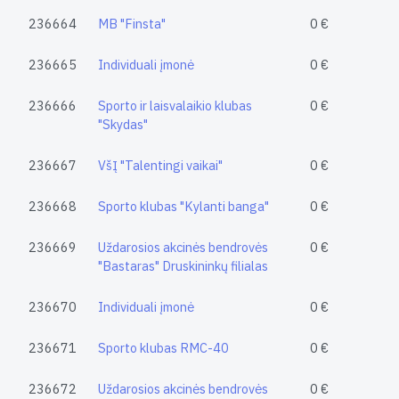
236664
MB "Finsta"
0 €
236665
Individuali įmonė
0 €
236666
Sporto ir laisvalaikio klubas
0 €
"Skydas"
236667
VšĮ "Talentingi vaikai"
0 €
236668
Sporto klubas "Kylanti banga"
0 €
236669
Uždarosios akcinės bendrovės
0 €
"Bastaras" Druskininkų filialas
236670
Individuali įmonė
0 €
236671
Sporto klubas RMC-40
0 €
236672
Uždarosios akcinės bendrovės
0 €