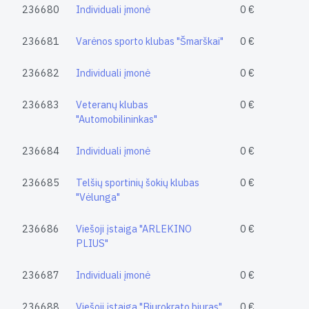
236680
Individuali įmonė
0 €
236681
Varėnos sporto klubas "Šmarškai"
0 €
236682
Individuali įmonė
0 €
236683
Veteranų klubas
0 €
"Automobilininkas"
236684
Individuali įmonė
0 €
236685
Telšių sportinių šokių klubas
0 €
"Vėlunga"
236686
Viešoji įstaiga "ARLEKINO
0 €
PLIUS"
236687
Individuali įmonė
0 €
236688
Viešoji įstaiga "Biurokrato biuras"
0 €