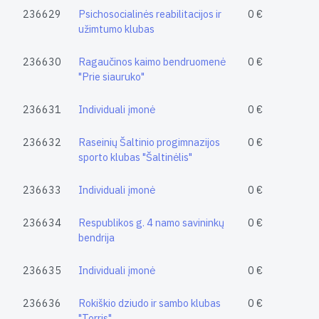
236629
Psichosocialinės reabilitacijos ir
0 €
užimtumo klubas
236630
Ragaučinos kaimo bendruomenė
0 €
"Prie siauruko"
236631
Individuali įmonė
0 €
236632
Raseinių Šaltinio progimnazijos
0 €
sporto klubas "Šaltinėlis"
236633
Individuali įmonė
0 €
236634
Respublikos g. 4 namo savininkų
0 €
bendrija
236635
Individuali įmonė
0 €
236636
Rokiškio dziudo ir sambo klubas
0 €
"Torris"