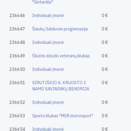
"Gintarėlis"
236646
Individuali įmonė
0 €
236647
Šiaulių Salduvės progimnazija
0 €
236648
Individuali įmonė
0 €
236649
Šilutės dziudo veteranų klubas
0 €
236650
Individuali įmonė
0 €
236651
SIRUTIŠKIO K. KRUOSTO 3
0 €
NAMO SAVININKŲ BENDRIJA
236652
Individuali įmonė
0 €
236653
Sporto klubas "MSR motorsport"
0 €
236654
Individuali įmonė
0 €