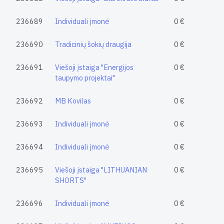
236689
Individuali įmonė
0 €
236690
Tradicinių šokių draugija
0 €
236691
Viešoji įstaiga "Energijos
0 €
taupymo projektai"
236692
MB Kovilas
0 €
236693
Individuali įmonė
0 €
236694
Individuali įmonė
0 €
236695
Viešoji įstaiga "LITHUANIAN
0 €
SHORTS"
236696
Individuali įmonė
0 €