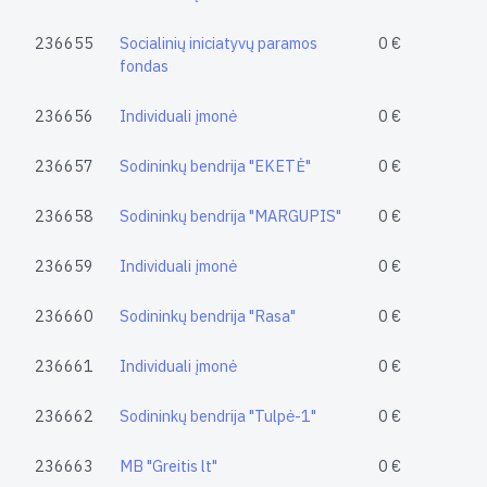
236655
Socialinių iniciatyvų paramos
0 €
fondas
236656
Individuali įmonė
0 €
236657
Sodininkų bendrija "EKETĖ"
0 €
236658
Sodininkų bendrija "MARGUPIS"
0 €
236659
Individuali įmonė
0 €
236660
Sodininkų bendrija "Rasa"
0 €
236661
Individuali įmonė
0 €
236662
Sodininkų bendrija "Tulpė-1"
0 €
236663
MB "Greitis lt"
0 €