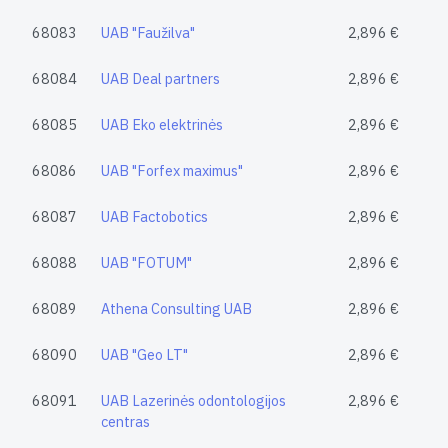
68083
UAB "Faužilva"
2,896 €
68084
UAB Deal partners
2,896 €
68085
UAB Eko elektrinės
2,896 €
68086
UAB "Forfex maximus"
2,896 €
68087
UAB Factobotics
2,896 €
68088
UAB "FOTUM"
2,896 €
68089
Athena Consulting UAB
2,896 €
68090
UAB "Geo LT"
2,896 €
68091
UAB Lazerinės odontologijos
2,896 €
centras