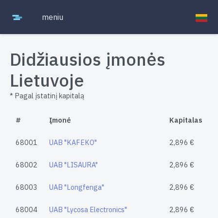
meniu
Didžiausios įmonės
Lietuvoje
* Pagal įstatinį kapitalą
#
Įmonė
Kapitalas
68001
UAB "KAFEKO"
2,896 €
68002
UAB "LISAURA"
2,896 €
68003
UAB "Longfenga"
2,896 €
68004
UAB "Lycosa Electronics"
2,896 €