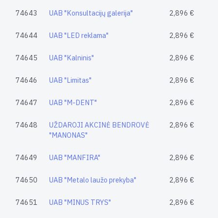
74643
UAB "Konsultacijų galerija"
2,896 €
74644
UAB "LED reklama"
2,896 €
74645
UAB "Kalninis"
2,896 €
74646
UAB "Limitas"
2,896 €
74647
UAB "M-DENT"
2,896 €
74648
UŽDAROJI AKCINĖ BENDROVĖ
2,896 €
"MANONAS"
74649
UAB "MANFIRA"
2,896 €
74650
UAB "Metalo laužo prekyba"
2,896 €
74651
UAB "MINUS TRYS"
2,896 €