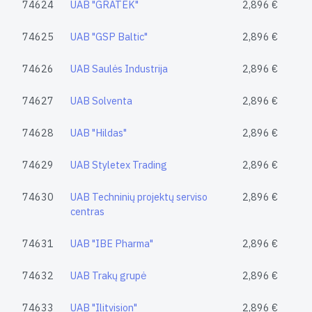
74624
UAB "GRATEK"
2,896 €
74625
UAB "GSP Baltic"
2,896 €
74626
UAB Saulės Industrija
2,896 €
74627
UAB Solventa
2,896 €
74628
UAB "Hildas"
2,896 €
74629
UAB Styletex Trading
2,896 €
74630
UAB Techninių projektų serviso
2,896 €
centras
74631
UAB "IBE Pharma"
2,896 €
74632
UAB Trakų grupė
2,896 €
74633
UAB "Ilitvision"
2,896 €