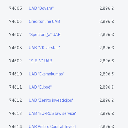
74605
UAB "Dovara"
2,896 €
74606
Creditonline UAB
2,896 €
74607
"Specranga" UAB
2,896 €
74608
UAB "VK verslas"
2,896 €
74609
"Z. B. V." UAB
2,896 €
74610
UAB "Eksmokumas"
2,896 €
74611
UAB "Elipsė"
2,896 €
74612
UAB "Zenito investicijos"
2,896 €
74613
UAB "EU-RUS law service"
2,896 €
74614
UAB Ambro Capital Invest
2,896 €