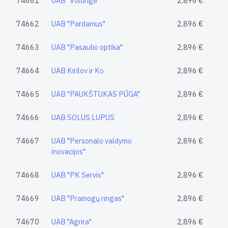
74661
UAB "Volungė"
2,896 €
74662
UAB "Pardamus"
2,896 €
74663
UAB "Pasaulio optika"
2,896 €
74664
UAB Kirilov ir Ko
2,896 €
74665
UAB "PAUKŠTUKAS PŪGA"
2,896 €
74666
UAB SOLUS LUPUS
2,896 €
74667
UAB "Personalo valdymo
2,896 €
inovacijos"
74668
UAB "PK Servis"
2,896 €
74669
UAB "Pramogų ringas"
2,896 €
74670
UAB "Agrira"
2,896 €