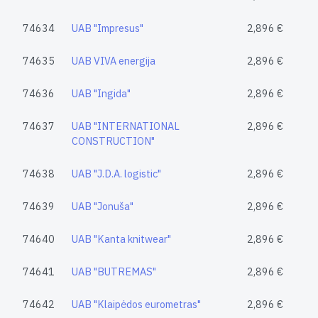
74634
UAB "Impresus"
2,896 €
74635
UAB VIVA energija
2,896 €
74636
UAB "Ingida"
2,896 €
74637
UAB "INTERNATIONAL
2,896 €
CONSTRUCTION"
74638
UAB "J.D.A. logistic"
2,896 €
74639
UAB "Jonuša"
2,896 €
74640
UAB "Kanta knitwear"
2,896 €
74641
UAB "BUTREMAS"
2,896 €
74642
UAB "Klaipėdos eurometras"
2,896 €