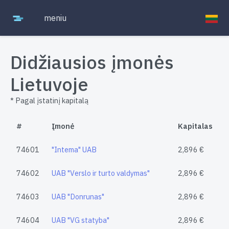
meniu
Didžiausios įmonės
Lietuvoje
* Pagal įstatinį kapitalą
#
Įmonė
Kapitalas
74601
"Intema" UAB
2,896 €
74602
UAB "Verslo ir turto valdymas"
2,896 €
74603
UAB "Donrunas"
2,896 €
74604
UAB "VG statyba"
2,896 €