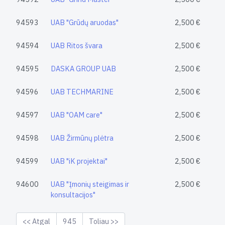
94593
UAB "Grūdų aruodas"
2,500 €
94594
UAB Ritos švara
2,500 €
94595
DASKA GROUP UAB
2,500 €
94596
UAB TECHMARINE
2,500 €
94597
UAB "OAM care"
2,500 €
94598
UAB Žirmūnų plėtra
2,500 €
94599
UAB "iK projektai"
2,500 €
94600
UAB "Įmonių steigimas ir
2,500 €
konsultacijos"
<< Atgal
945
Toliau >>