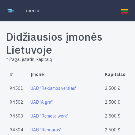
meniu
Didžiausios įmonės
Lietuvoje
* Pagal įstatinį kapitalą
#
Įmonė
Kapitalas
94501
UAB "Reklamos verslas"
2,500 €
94502
UAB "Aigra"
2,500 €
94503
UAB "Remote work"
2,500 €
94504
UAB "Renuaras"
2,500 €