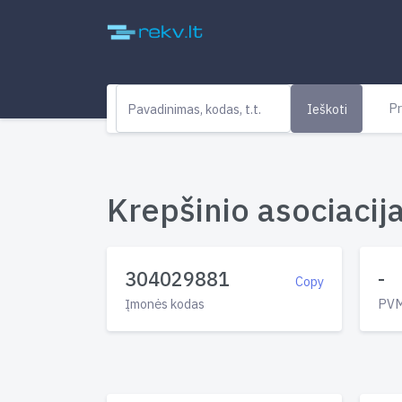
Pr
Ieškoti
Krepšinio asociacij
304029881
-
Copy
Įmonės kodas
PVM