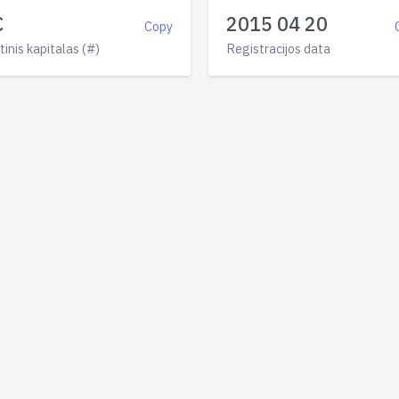
€
2015 04 20
Copy
tinis kapitalas (#)
Registracijos data