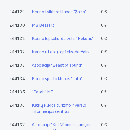
244129
Kauno folkloro klubas "Žaisa"
0 €
244130
MB Beast.lt
0 €
244131
Kauno lopšelis-darželis "Rokutis"
0 €
244132
Kauno r. Lapių lopšelis-darželis
0 €
244133
Asociacija "Beast of sound"
0 €
244134
Kauno sporto klubas "Juta"
0 €
244135
"Fe-oh" MB
0 €
244136
Kazlų Rūdos turizmo ir verslo
0 €
informacijos centras
244137
Asociacija "Krikščionių sąjungos
0 €