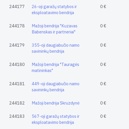
244177
26-oji garažų statybos ir
0 €
eksploatavimo bendrija
244178
Mažoji bendrija "Kuzavas
0 €
Babenskas ir partneriai"
244179
355-oji daugiabučio namo
0 €
savininkų bendrija
244180
Mažoji bendrija "Tauragės
0 €
matininkas"
244181
449-oji daugiabučio namo
0 €
savininkų bendrija
244182
Mažoji bendrija Skruzdynė
0 €
244183
567-oji garažų statybos ir
0 €
eksploatavimo bendrija