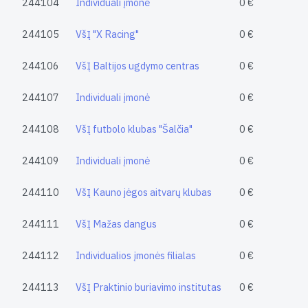
244104
Individuali įmonė
0 €
244105
VšĮ "X Racing"
0 €
244106
VšĮ Baltijos ugdymo centras
0 €
244107
Individuali įmonė
0 €
244108
VšĮ futbolo klubas "Šalčia"
0 €
244109
Individuali įmonė
0 €
244110
VšĮ Kauno jėgos aitvarų klubas
0 €
244111
VšĮ Mažas dangus
0 €
244112
Individualios įmonės filialas
0 €
244113
VšĮ Praktinio buriavimo institutas
0 €