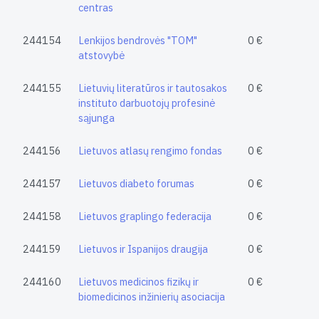
centras
244154
Lenkijos bendrovės "TOM"
0 €
atstovybė
244155
Lietuvių literatūros ir tautosakos
0 €
instituto darbuotojų profesinė
sąjunga
244156
Lietuvos atlasų rengimo fondas
0 €
244157
Lietuvos diabeto forumas
0 €
244158
Lietuvos graplingo federacija
0 €
244159
Lietuvos ir Ispanijos draugija
0 €
244160
Lietuvos medicinos fizikų ir
0 €
biomedicinos inžinierių asociacija