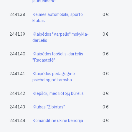
jaunuomenė"
244138
Kelmės automobilių sporto
0 €
klubas
244139
Klaipėdos "Varpelio" mokykla-
0 €
darželis
244140
Klaipėdos lopšelis-darželis
0 €
"Radastėlė"
244141
Klaipėdos pedagoginė
0 €
psichologinė tarnyba
244142
Klepščių medžiotojų būrelis
0 €
244143
Klubas "Žibintas"
0 €
244144
Komanditinė ūkinė bendrija
0 €