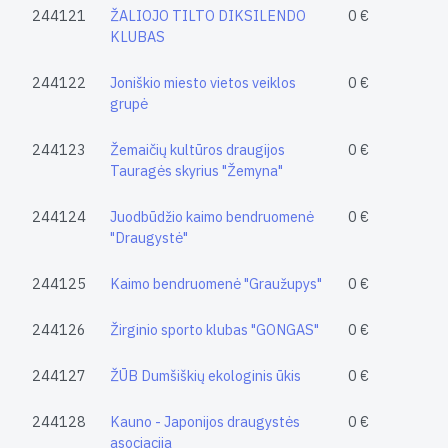
244121
ŽALIOJO TILTO DIKSILENDO
0 €
KLUBAS
244122
Joniškio miesto vietos veiklos
0 €
grupė
244123
Žemaičių kultūros draugijos
0 €
Tauragės skyrius "Žemyna"
244124
Juodbūdžio kaimo bendruomenė
0 €
"Draugystė"
244125
Kaimo bendruomenė "Graužupys"
0 €
244126
Žirginio sporto klubas "GONGAS"
0 €
244127
ŽŪB Dumšiškių ekologinis ūkis
0 €
244128
Kauno - Japonijos draugystės
0 €
asociacija