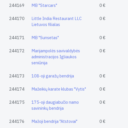
244169
MB "Starcars"
0 €
244170
Little India Restaurant LLC
0 €
Lietuvos filialas
244171
MB "Sunsetas"
0 €
244172
Marijampolės savivaldybės
0 €
administracijos Igliaukos
seniūnija
244173
108-oji garažų bendrija
0 €
244174
Mažeikių karate klubas "Vytis"
0 €
244175
175-oji daugiabučio namo
0 €
savininkų bendrija
244176
Mažoji bendrija "Atstovai"
0 €