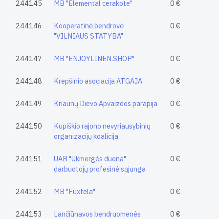
244145
MB "Elemental cerakote"
0 €
244146
Kooperatinė bendrovė
0 €
"VILNIAUS STATYBA"
244147
MB "ENJOYLINEN.SHOP"
0 €
244148
Krepšinio asociacija ATGAJA
0 €
244149
Kriaunų Dievo Apvaizdos parapija
0 €
244150
Kupiškio rajono nevyriausybinių
0 €
organizacijų koalicija
244151
UAB "Ukmergės duona"
0 €
darbuotojų profesinė sąjunga
244152
MB "Fuxtela"
0 €
244153
Lančiūnavos bendruomenės
0 €