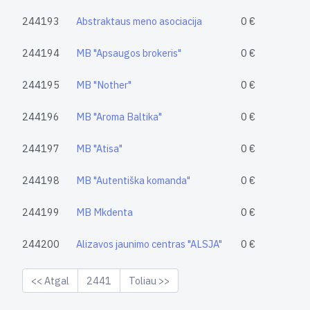
244193
Abstraktaus meno asociacija
0 €
244194
MB "Apsaugos brokeris"
0 €
244195
MB "Nother"
0 €
244196
MB "Aroma Baltika"
0 €
244197
MB "Atisa"
0 €
244198
MB "Autentiška komanda"
0 €
244199
MB Mkdenta
0 €
244200
Alizavos jaunimo centras "ALSJA"
0 €
<< Atgal
2441
Toliau >>