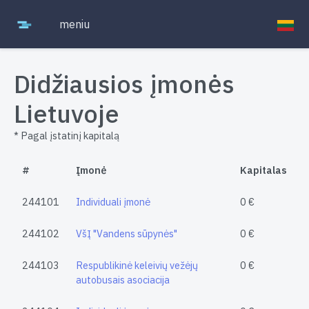
meniu
Didžiausios įmonės
Lietuvoje
* Pagal įstatinį kapitalą
#
Įmonė
Kapitalas
244101
Individuali įmonė
0 €
244102
VšĮ "Vandens sūpynės"
0 €
244103
Respublikinė keleivių vežėjų
0 €
autobusais asociacija