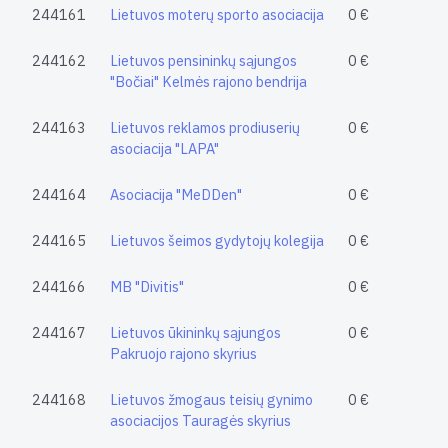
244161
Lietuvos moterų sporto asociacija
0 €
244162
Lietuvos pensininkų sąjungos
0 €
"Bočiai" Kelmės rajono bendrija
244163
Lietuvos reklamos prodiuserių
0 €
asociacija "LAPA"
244164
Asociacija "MeDDen"
0 €
244165
Lietuvos šeimos gydytojų kolegija
0 €
244166
MB "Divitis"
0 €
244167
Lietuvos ūkininkų sąjungos
0 €
Pakruojo rajono skyrius
244168
Lietuvos žmogaus teisių gynimo
0 €
asociacijos Tauragės skyrius