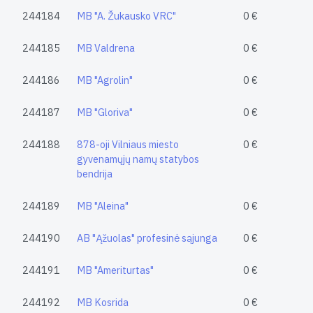
244184
MB "A. Žukausko VRC"
0 €
244185
MB Valdrena
0 €
244186
MB "Agrolin"
0 €
244187
MB "Gloriva"
0 €
244188
878-oji Vilniaus miesto
0 €
gyvenamųjų namų statybos
bendrija
244189
MB "Aleina"
0 €
244190
AB "Ąžuolas" profesinė sąjunga
0 €
244191
MB "Ameriturtas"
0 €
244192
MB Kosrida
0 €