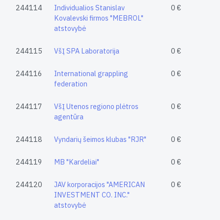
244114
Individualios Stanislav
0 €
Kovalevski firmos "MEBROL"
atstovybė
244115
VšĮ SPA Laboratorija
0 €
244116
International grappling
0 €
federation
244117
VšĮ Utenos regiono plėtros
0 €
agentūra
244118
Vyndarių šeimos klubas "RJR"
0 €
244119
MB "Kardeliai"
0 €
244120
JAV korporacijos "AMERICAN
0 €
INVESTMENT CO. INC."
atstovybė