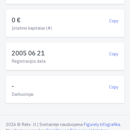
0 €
Copy
Įstatinis kapitalas (#)
2005 06 21
Copy
Registracijos data
-
Copy
Darbuotojai
2026 © Rekv . lt | Svetainėje nauduojama
Figurely infografika
.