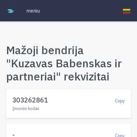
meniu
Mažoji bendrija
"Kuzavas Babenskas ir
partneriai" rekvizitai
303262861
Copy
Įmonės kodas
-
Copy