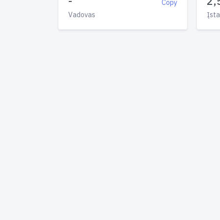
-
2,
Copy
Vadovas
Įsta