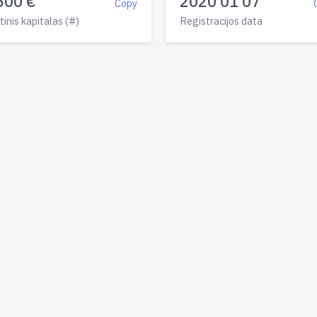
500 €
2020 01 07
Copy
tinis kapitalas (#)
Registracijos data