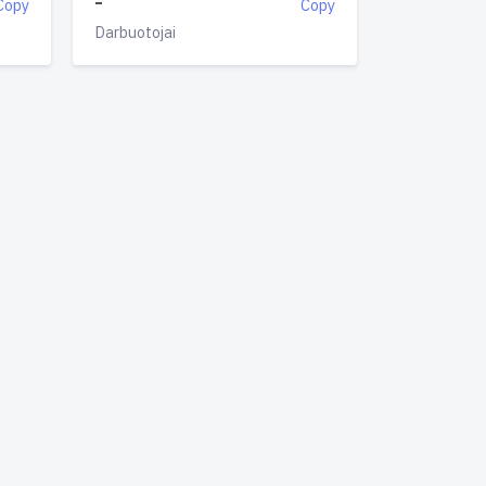
-
Copy
Copy
Darbuotojai