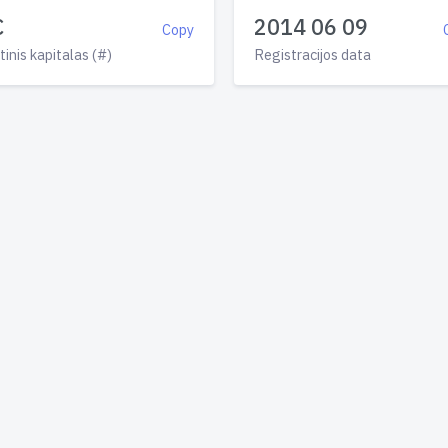
€
2014 06 09
Copy
tinis kapitalas (#)
Registracijos data