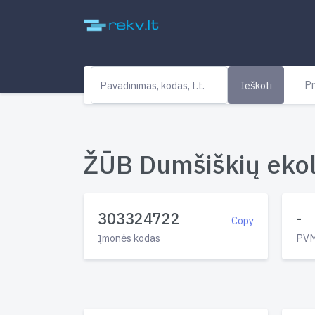
Pr
Ieškoti
ŽŪB Dumšiškių ekolo
303324722
-
Copy
Įmonės kodas
PVM