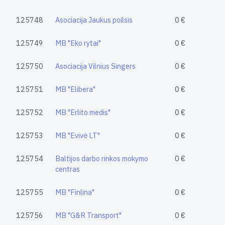
125748
Asociacija Jaukus poilsis
0 €
125749
MB "Eko rytai"
0 €
125750
Asociacija Vilnius Singers
0 €
125751
MB "Elibera"
0 €
125752
MB "Erlito medis"
0 €
125753
MB "Evivė LT"
0 €
125754
Baltijos darbo rinkos mokymo
0 €
centras
125755
MB "Finlina"
0 €
125756
MB "G&R Transport"
0 €