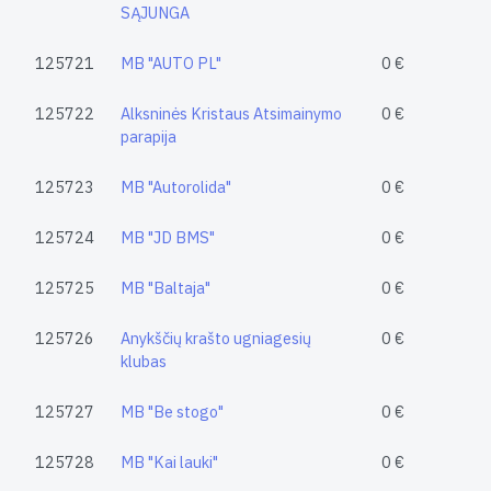
SĄJUNGA
125721
MB "AUTO PL"
0 €
125722
Alksninės Kristaus Atsimainymo
0 €
parapija
125723
MB "Autorolida"
0 €
125724
MB "JD BMS"
0 €
125725
MB "Baltaja"
0 €
125726
Anykščių krašto ugniagesių
0 €
klubas
125727
MB "Be stogo"
0 €
125728
MB "Kai lauki"
0 €