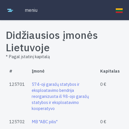
meniu
Didžiausios įmonės
Lietuvoje
* Pagal įstatinį kapitalą
#
Įmonė
Kapitalas
125701
574-oji garažų statybos ir
0 €
eksploatavimo bendrija
reorganizuota iš 98-ojo garažų
statybos ir eksploatavimo
kooperatyvo
125702
MB "ABC pilis"
0 €