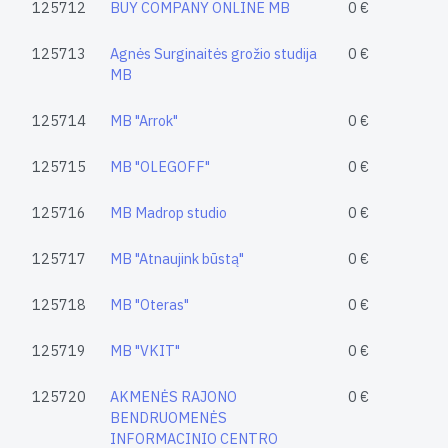
125712
BUY COMPANY ONLINE MB
0 €
125713
Agnės Surginaitės grožio studija
0 €
MB
125714
MB "Arrok"
0 €
125715
MB "OLEGOFF"
0 €
125716
MB Madrop studio
0 €
125717
MB "Atnaujink būstą"
0 €
125718
MB "Oteras"
0 €
125719
MB "VKIT"
0 €
125720
AKMENĖS RAJONO
0 €
BENDRUOMENĖS
INFORMACINIO CENTRO