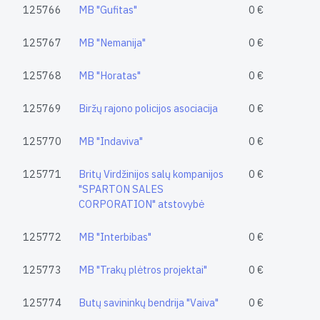
125766
MB "Gufitas"
0 €
125767
MB "Nemanija"
0 €
125768
MB "Horatas"
0 €
125769
Biržų rajono policijos asociacija
0 €
125770
MB "Indaviva"
0 €
125771
Britų Virdžinijos salų kompanijos
0 €
"SPARTON SALES
CORPORATION" atstovybė
125772
MB "Interbibas"
0 €
125773
MB "Trakų plėtros projektai"
0 €
125774
Butų savininkų bendrija "Vaiva"
0 €