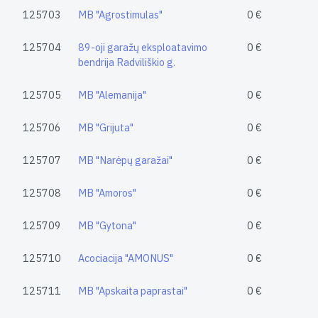
125703
MB "Agrostimulas"
0 €
125704
89-oji garažų eksploatavimo
0 €
bendrija Radviliškio g.
125705
MB "Alemanija"
0 €
125706
MB "Grijuta"
0 €
125707
MB "Narėpų garažai"
0 €
125708
MB "Amoros"
0 €
125709
MB "Gytona"
0 €
125710
Acociacija "AMONUS"
0 €
125711
MB "Apskaita paprastai"
0 €