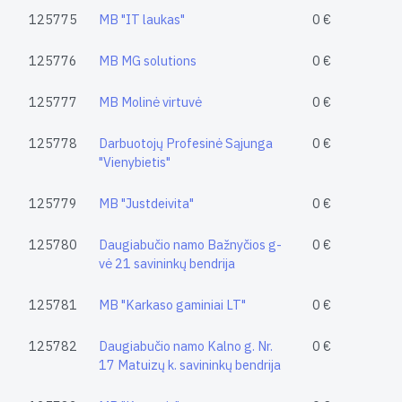
125775
MB "IT laukas"
0 €
125776
MB MG solutions
0 €
125777
MB Molinė virtuvė
0 €
125778
Darbuotojų Profesinė Sąjunga
0 €
"Vienybietis"
125779
MB "Justdeivita"
0 €
125780
Daugiabučio namo Bažnyčios g-
0 €
vė 21 savininkų bendrija
125781
MB "Karkaso gaminiai LT"
0 €
125782
Daugiabučio namo Kalno g. Nr.
0 €
17 Matuizų k. savininkų bendrija