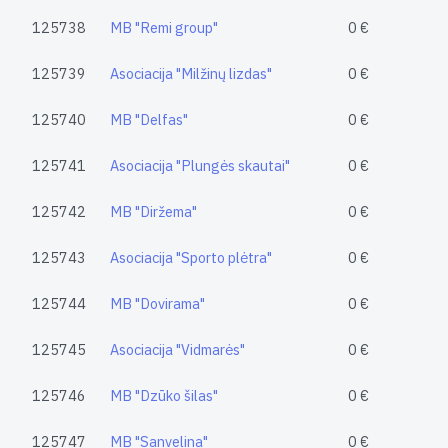
125738
MB "Remi group"
0 €
125739
Asociacija "Milžinų lizdas"
0 €
125740
MB "Delfas"
0 €
125741
Asociacija "Plungės skautai"
0 €
125742
MB "Diržema"
0 €
125743
Asociacija "Sporto plėtra"
0 €
125744
MB "Dovirama"
0 €
125745
Asociacija "Vidmarės"
0 €
125746
MB "Dzūko šilas"
0 €
125747
MB "Sanvelina"
0 €