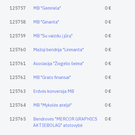
125757
MB "Gemriela"
0 €
125758
MB "Ginarita"
0 €
125759
MB "Su vaizdu į jūrą"
0 €
125760
Mažoji bendrija "Linmanta"
0 €
125761
Asociacija "Žiogelio šeima"
0 €
125762
MB "Grato finansai"
0 €
125763
Erdvės konversija MB
0 €
125764
MB "Mykolės ateljė"
0 €
125765
Bendrovės "MERCOR GRAPHICS
0 €
AKTIEBOLAG" atstovybė