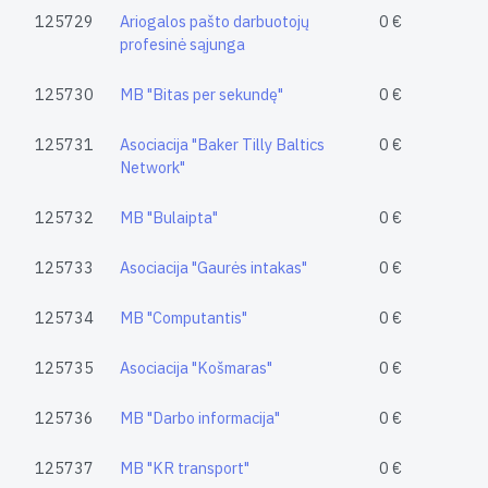
125729
Ariogalos pašto darbuotojų
0 €
profesinė sąjunga
125730
MB "Bitas per sekundę"
0 €
125731
Asociacija "Baker Tilly Baltics
0 €
Network"
125732
MB "Bulaipta"
0 €
125733
Asociacija "Gaurės intakas"
0 €
125734
MB "Computantis"
0 €
125735
Asociacija "Košmaras"
0 €
125736
MB "Darbo informacija"
0 €
125737
MB "KR transport"
0 €