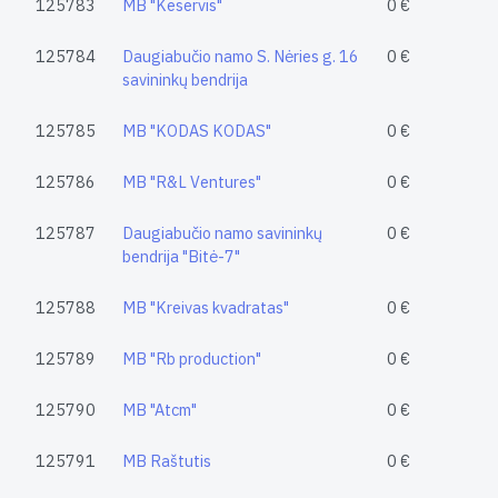
125783
MB "Keservis"
0 €
125784
Daugiabučio namo S. Nėries g. 16
0 €
savininkų bendrija
125785
MB "KODAS KODAS"
0 €
125786
MB "R&L Ventures"
0 €
125787
Daugiabučio namo savininkų
0 €
bendrija "Bitė-7"
125788
MB "Kreivas kvadratas"
0 €
125789
MB "Rb production"
0 €
125790
MB "Atcm"
0 €
125791
MB Raštutis
0 €