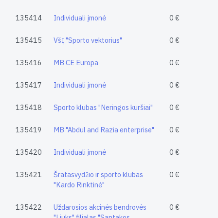
135414
Individuali įmonė
0 €
135415
VšĮ "Sporto vektorius"
0 €
135416
MB CE Europa
0 €
135417
Individuali įmonė
0 €
135418
Sporto klubas "Neringos kuršiai"
0 €
135419
MB "Abdul and Razia enterprise"
0 €
135420
Individuali įmonė
0 €
135421
Šratasvydžio ir sporto klubas
0 €
"Kardo Rinktinė"
135422
Uždarosios akcinės bendrovės
0 €
"Liuks" filialas "Santakos