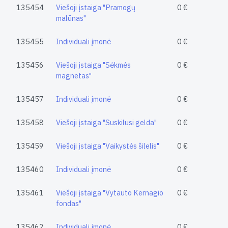
135454
Viešoji įstaiga "Pramogų
0 €
malūnas"
135455
Individuali įmonė
0 €
135456
Viešoji įstaiga "Sėkmės
0 €
magnetas"
135457
Individuali įmonė
0 €
135458
Viešoji įstaiga "Suskilusi gelda"
0 €
135459
Viešoji įstaiga "Vaikystės šilelis"
0 €
135460
Individuali įmonė
0 €
135461
Viešoji įstaiga "Vytauto Kernagio
0 €
fondas"
135462
Individuali įmonė
0 €