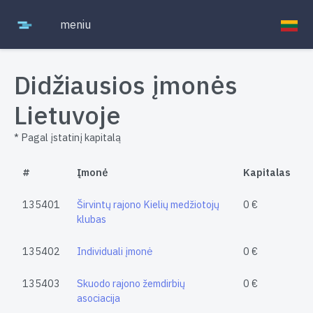
meniu
Didžiausios įmonės
Lietuvoje
* Pagal įstatinį kapitalą
#
Įmonė
Kapitalas
135401
Širvintų rajono Kielių medžiotojų
0 €
klubas
135402
Individuali įmonė
0 €
135403
Skuodo rajono žemdirbių
0 €
asociacija