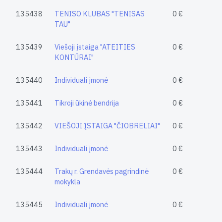
135438
TENISO KLUBAS "TENISAS
0 €
TAU"
135439
Viešoji įstaiga "ATEITIES
0 €
KONTŪRAI"
135440
Individuali įmonė
0 €
135441
Tikroji ūkinė bendrija
0 €
135442
VIEŠOJI ĮSTAIGA "ČIOBRELIAI"
0 €
135443
Individuali įmonė
0 €
135444
Trakų r. Grendavės pagrindinė
0 €
mokykla
135445
Individuali įmonė
0 €