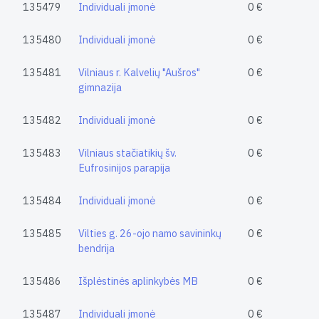
135479
Individuali įmonė
0 €
135480
Individuali įmonė
0 €
135481
Vilniaus r. Kalvelių "Aušros"
0 €
gimnazija
135482
Individuali įmonė
0 €
135483
Vilniaus stačiatikių šv.
0 €
Eufrosinijos parapija
135484
Individuali įmonė
0 €
135485
Vilties g. 26-ojo namo savininkų
0 €
bendrija
135486
Išplėstinės aplinkybės MB
0 €
135487
Individuali įmonė
0 €