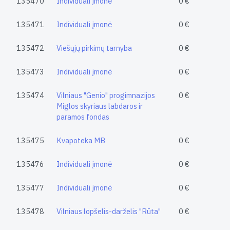
135470
Individuali įmonė
0 €
135471
Individuali įmonė
0 €
135472
Viešųjų pirkimų tarnyba
0 €
135473
Individuali įmonė
0 €
135474
Vilniaus "Genio" progimnazijos
0 €
Miglos skyriaus labdaros ir
paramos fondas
135475
Kvapoteka MB
0 €
135476
Individuali įmonė
0 €
135477
Individuali įmonė
0 €
135478
Vilniaus lopšelis-darželis "Rūta"
0 €