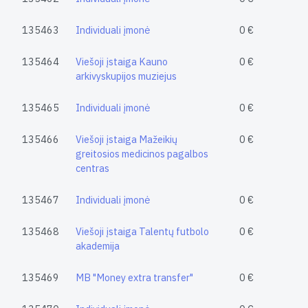
135463
Individuali įmonė
0 €
135464
Viešoji įstaiga Kauno
0 €
arkivyskupijos muziejus
135465
Individuali įmonė
0 €
135466
Viešoji įstaiga Mažeikių
0 €
greitosios medicinos pagalbos
centras
135467
Individuali įmonė
0 €
135468
Viešoji įstaiga Talentų futbolo
0 €
akademija
135469
MB "Money extra transfer"
0 €