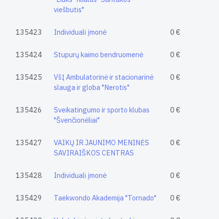
viešbutis"
135423
Individuali įmonė
0 €
135424
Stupurų kaimo bendruomenė
0 €
135425
VšĮ Ambulatorinė ir stacionarinė
0 €
slauga ir globa "Nerotis"
135426
Sveikatingumo ir sporto klubas
0 €
"Švenčionėliai"
135427
VAIKŲ IR JAUNIMO MENINĖS
0 €
SAVIRAIŠKOS CENTRAS
135428
Individuali įmonė
0 €
135429
Taekwondo Akademija "Tornado"
0 €