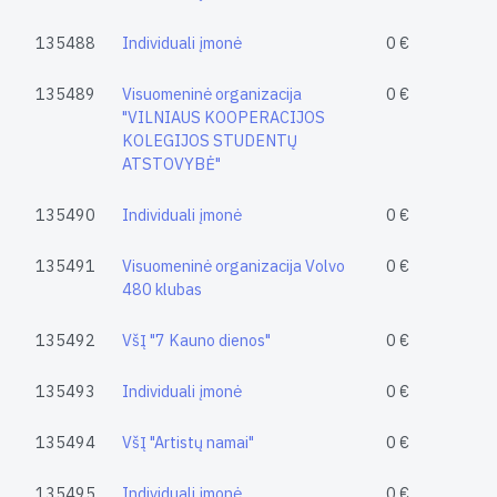
135488
Individuali įmonė
0 €
135489
Visuomeninė organizacija
0 €
"VILNIAUS KOOPERACIJOS
KOLEGIJOS STUDENTŲ
ATSTOVYBĖ"
135490
Individuali įmonė
0 €
135491
Visuomeninė organizacija Volvo
0 €
480 klubas
135492
VšĮ "7 Kauno dienos"
0 €
135493
Individuali įmonė
0 €
135494
VšĮ "Artistų namai"
0 €
135495
Individuali įmonė
0 €