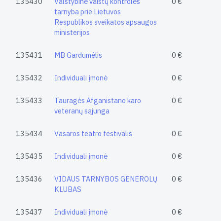
135430
Valstybinė vaistų kontrolės
0 €
tarnyba prie Lietuvos
Respublikos sveikatos apsaugos
ministerijos
135431
MB Gardumėlis
0 €
135432
Individuali įmonė
0 €
135433
Tauragės Afganistano karo
0 €
veteranų sąjunga
135434
Vasaros teatro festivalis
0 €
135435
Individuali įmonė
0 €
135436
VIDAUS TARNYBOS GENEROLŲ
0 €
KLUBAS
135437
Individuali įmonė
0 €