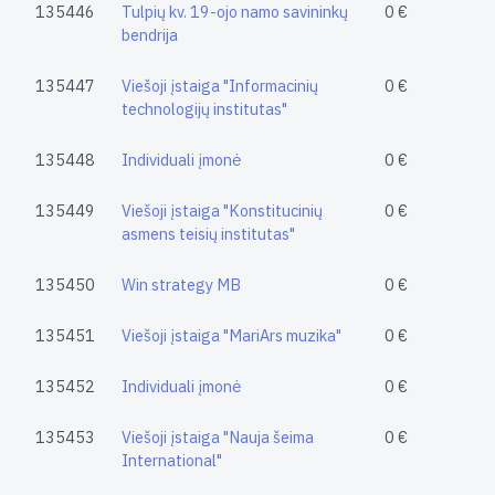
135446
Tulpių kv. 19-ojo namo savininkų
0 €
bendrija
135447
Viešoji įstaiga "Informacinių
0 €
technologijų institutas"
135448
Individuali įmonė
0 €
135449
Viešoji įstaiga "Konstitucinių
0 €
asmens teisių institutas"
135450
Win strategy MB
0 €
135451
Viešoji įstaiga "MariArs muzika"
0 €
135452
Individuali įmonė
0 €
135453
Viešoji įstaiga "Nauja šeima
0 €
International"