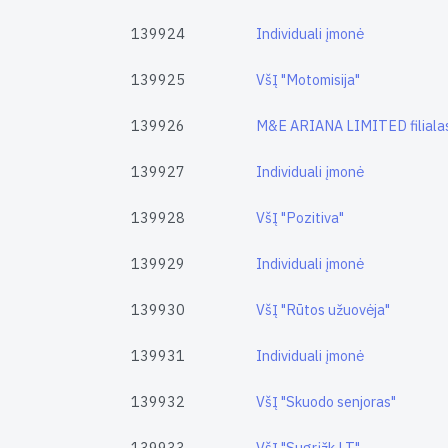
139924
Individuali įmonė
139925
VšĮ "Motomisija"
139926
M&E ARIANA LIMITED filialas
139927
Individuali įmonė
139928
VšĮ "Pozitiva"
139929
Individuali įmonė
139930
VšĮ "Rūtos užuovėja"
139931
Individuali įmonė
139932
VšĮ "Skuodo senjoras"
139933
VšĮ "Sugrįžk LT"