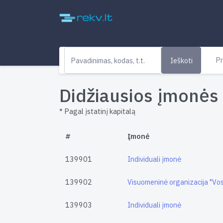
Pr
Ieškoti
Didžiausios įmonės 
* Pagal įstatinį kapitalą
#
Įmonė
139901
Individuali įmonė
139902
Visuomeninė organizacija "Vo
139903
Individuali įmonė