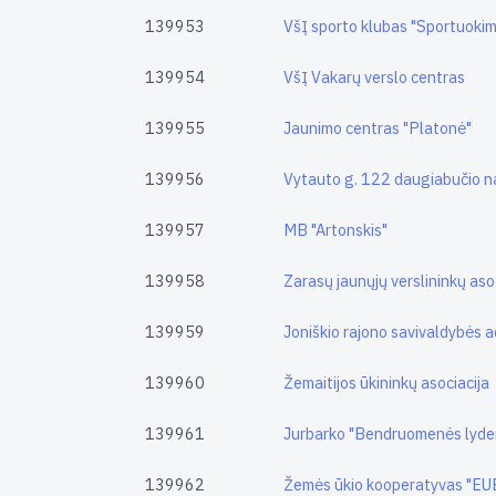
139953
VšĮ sporto klubas "Sportuoki
139954
VšĮ Vakarų verslo centras
139955
Jaunimo centras "Platonė"
139956
Vytauto g. 122 daugiabučio n
139957
MB "Artonskis"
139958
Zarasų jaunųjų verslininkų aso
139959
Joniškio rajono savivaldybės a
139960
Žemaitijos ūkininkų asociacija
139961
Jurbarko "Bendruomenės lyder
139962
Žemės ūkio kooperatyvas "E