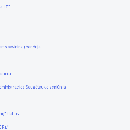
me LT"
amo savininkų bendrija
ciacija
dministracijos Saugėlaukio seniūnija
ių" klubas
UBRĖ"