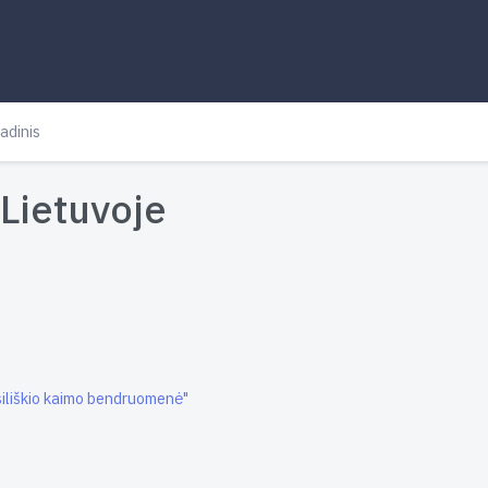
adinis
Lietuvoje
siliškio kaimo bendruomenė"