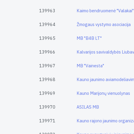
139963
Kaimo bendruomenė "Valakai"
139964
Žmogaus vystymo asociacija
139965
MB "B4B LT"
139966
Kalvarijos savivaldybės Liubav
139967
MB "Vainesta"
139968
Kauno jaunimo aviamodeliavi
139969
Kauno Marijonų vienuolynas
139970
ASILAS MB
139971
Kauno rajono jaunimo organiza