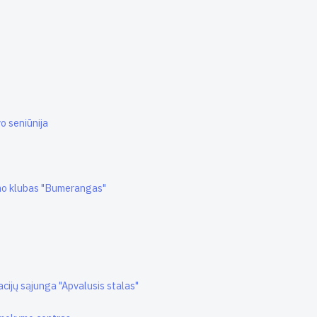
o seniūnija
mo klubas "Bumerangas"
cijų sąjunga "Apvalusis stalas"