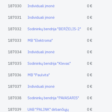
187030
Individuali įmonė
0 €
187031
Individuali įmonė
0 €
187032
Sodininkų bendrija "BERŽELIS-2"
0 €
187033
MB "Elektroma"
0 €
187034
Individuali įmonė
0 €
187035
Sodininkų bendrija "Klevas"
0 €
187036
MB "Paulvita"
0 €
187037
Individuali įmonė
0 €
187038
Sodininkų bendrija "PAVASARIS"
0 €
187039
UAB "PALINK" dirbančiųjų
0 €