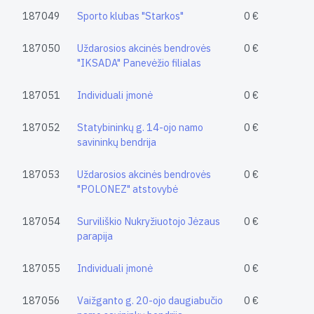
187049
Sporto klubas "Starkos"
0 €
187050
Uždarosios akcinės bendrovės
0 €
"IKSADA" Panevėžio filialas
187051
Individuali įmonė
0 €
187052
Statybininkų g. 14-ojo namo
0 €
savininkų bendrija
187053
Uždarosios akcinės bendrovės
0 €
"POLONEZ" atstovybė
187054
Surviliškio Nukryžiuotojo Jėzaus
0 €
parapija
187055
Individuali įmonė
0 €
187056
Vaižganto g. 20-ojo daugiabučio
0 €