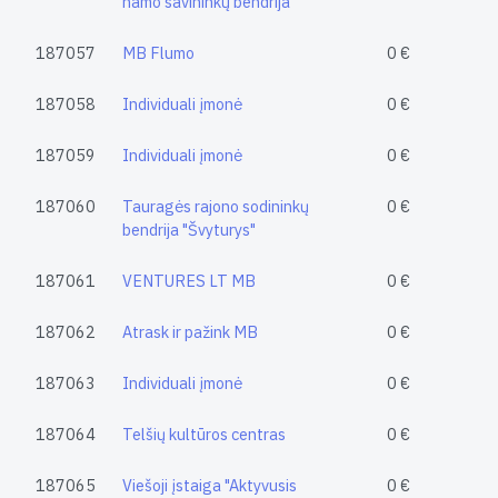
namo savininkų bendrija
187057
MB Flumo
0 €
187058
Individuali įmonė
0 €
187059
Individuali įmonė
0 €
187060
Tauragės rajono sodininkų
0 €
bendrija "Švyturys"
187061
VENTURES LT MB
0 €
187062
Atrask ir pažink MB
0 €
187063
Individuali įmonė
0 €
187064
Telšių kultūros centras
0 €
187065
Viešoji įstaiga "Aktyvusis
0 €