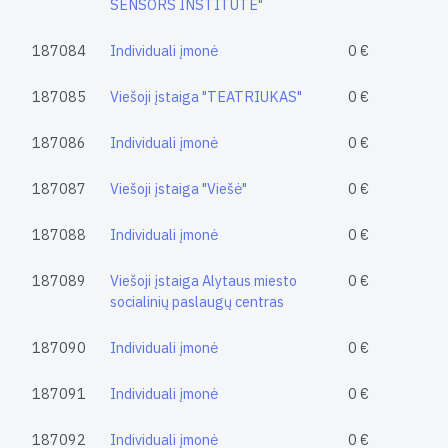
SENSORS INSTITUTE"
187084
Individuali įmonė
0 €
187085
Viešoji įstaiga "TEATRIUKAS"
0 €
187086
Individuali įmonė
0 €
187087
Viešoji įstaiga "Viešė"
0 €
187088
Individuali įmonė
0 €
187089
Viešoji įstaiga Alytaus miesto
0 €
socialinių paslaugų centras
187090
Individuali įmonė
0 €
187091
Individuali įmonė
0 €
187092
Individuali įmonė
0 €