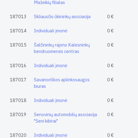
Mažeikių filialas
187013
Skliausčio ūkininkų asociacija
0 €
187014
Individuali įmonė
0 €
187015
Šalčininkų rajono Kalesninkų
0 €
bendruomenės centras
187016
Individuali įmonė
0 €
187017
Savanoriškos aplinkosaugos
0 €
biuras
187018
Individuali įmonė
0 €
187019
Senovinių automobilių asociacija
0 €
"Seni kibirai"
187020
Individuali įmonė
0 €