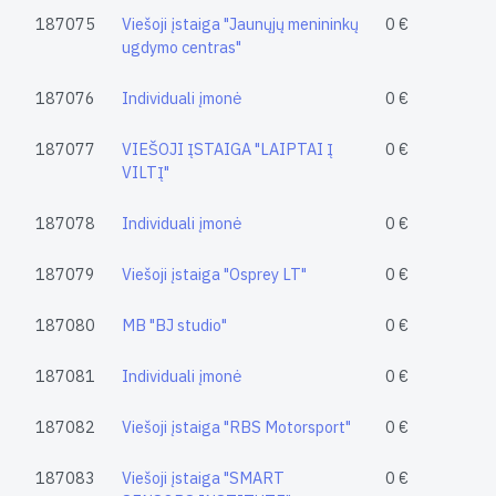
187075
Viešoji įstaiga "Jaunųjų menininkų
0 €
ugdymo centras"
187076
Individuali įmonė
0 €
187077
VIEŠOJI ĮSTAIGA "LAIPTAI Į
0 €
VILTĮ"
187078
Individuali įmonė
0 €
187079
Viešoji įstaiga "Osprey LT"
0 €
187080
MB "BJ studio"
0 €
187081
Individuali įmonė
0 €
187082
Viešoji įstaiga "RBS Motorsport"
0 €
187083
Viešoji įstaiga "SMART
0 €