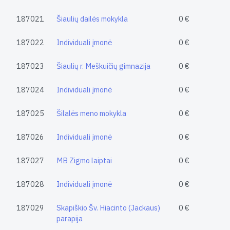
187021
Šiaulių dailės mokykla
0 €
187022
Individuali įmonė
0 €
187023
Šiaulių r. Meškuičių gimnazija
0 €
187024
Individuali įmonė
0 €
187025
Šilalės meno mokykla
0 €
187026
Individuali įmonė
0 €
187027
MB Zigmo laiptai
0 €
187028
Individuali įmonė
0 €
187029
Skapiškio Šv. Hiacinto (Jackaus)
0 €
parapija