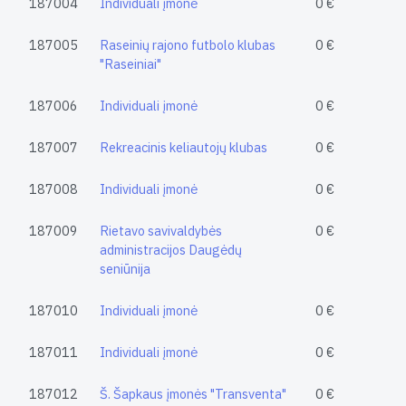
187004
Individuali įmonė
0 €
187005
Raseinių rajono futbolo klubas
0 €
"Raseiniai"
187006
Individuali įmonė
0 €
187007
Rekreacinis keliautojų klubas
0 €
187008
Individuali įmonė
0 €
187009
Rietavo savivaldybės
0 €
administracijos Daugėdų
seniūnija
187010
Individuali įmonė
0 €
187011
Individuali įmonė
0 €
187012
Š. Šapkaus įmonės "Transventa"
0 €