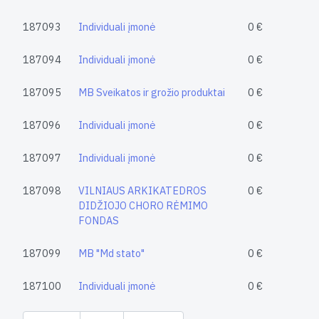
187093
Individuali įmonė
0 €
187094
Individuali įmonė
0 €
187095
MB Sveikatos ir grožio produktai
0 €
187096
Individuali įmonė
0 €
187097
Individuali įmonė
0 €
187098
VILNIAUS ARKIKATEDROS
0 €
DIDŽIOJO CHORO RĖMIMO
FONDAS
187099
MB "Md stato"
0 €
187100
Individuali įmonė
0 €