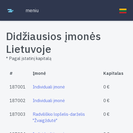
meniu
Didžiausios įmonės
Lietuvoje
* Pagal įstatinį kapitalą
#
Įmonė
Kapitalas
187001
Individuali įmonė
0 €
187002
Individuali įmonė
0 €
187003
Radviliškio lopšelis-darželis
0 €
"Žvaigždutė"