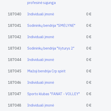
profesinė sąjunga
187040
Individuali įmonė
0 €
187041
Sodininkų bendrija "SMĖLYNĖ"
0 €
187042
Individuali įmonė
0 €
187043
Sodininkų bendrija "Vyturys 2"
0 €
187044
Individuali įmonė
0 €
187045
Mažoji bendrija Crp spirit
0 €
187046
Individuali įmonė
0 €
187047
Sporto klubas "FANAT - VOLLEY"
0 €
187048
Individuali įmonė
0 €