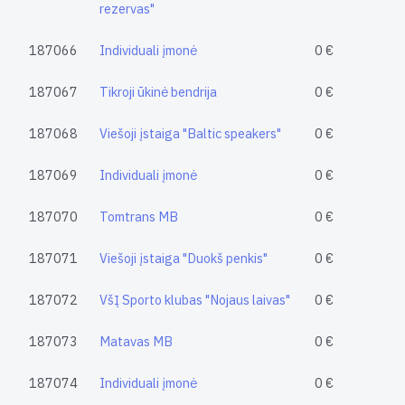
rezervas"
187066
Individuali įmonė
0 €
187067
Tikroji ūkinė bendrija
0 €
187068
Viešoji įstaiga "Baltic speakers"
0 €
187069
Individuali įmonė
0 €
187070
Tomtrans MB
0 €
187071
Viešoji įstaiga "Duokš penkis"
0 €
187072
VšĮ Sporto klubas "Nojaus laivas"
0 €
187073
Matavas MB
0 €
187074
Individuali įmonė
0 €