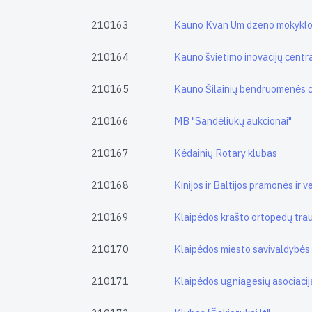
210163
Kauno Kvan Um dzeno mokyklo
210164
Kauno švietimo inovacijų centr
210165
Kauno Šilainių bendruomenės c
210166
MB "Sandėliukų aukcionai"
210167
Kėdainių Rotary klubas
210168
Kinijos ir Baltijos pramonės ir v
210169
Klaipėdos krašto ortopedų tra
210170
Klaipėdos miesto savivaldybės 
210171
Klaipėdos ugniagesių asociacij