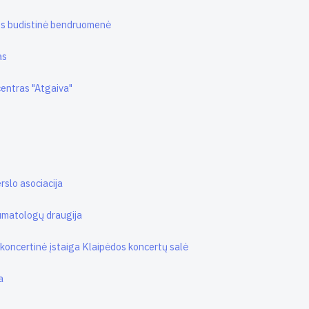
s budistinė bendruomenė
as
entras "Atgaiva"
erslo asociacija
umatologų draugija
koncertinė įstaiga Klaipėdos koncertų salė
a