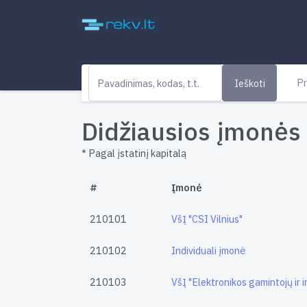
Pr
Ieškoti
Didžiausios įmonės 
* Pagal įstatinį kapitalą
#
Įmonė
210101
VšĮ "CSI Vilnius"
210102
Individuali įmonė
210103
VšĮ "Elektronikos gamintojų ir 