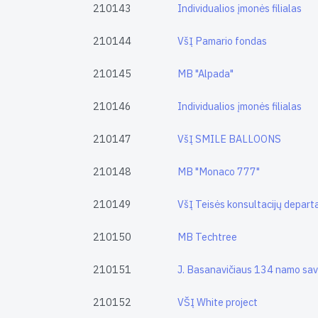
210143
Individualios įmonės filialas
210144
VšĮ Pamario fondas
210145
MB "Alpada"
210146
Individualios įmonės filialas
210147
VšĮ SMILE BALLOONS
210148
MB "Monaco 777"
210149
VšĮ Teisės konsultacijų depar
210150
MB Techtree
210151
J. Basanavičiaus 134 namo savi
210152
VŠĮ White project