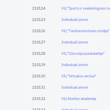
210124
VšĮ "Sporto ir sveikatingumo n
210125
Individuali įmonė
210126
VšĮ "Tautinio kostiumo studija"
210127
Individuali įmonė
210128
VšĮ "Užuovėja pusiaukelėje"
210129
Individuali įmonė
210130
VšĮ "Virtualus verslas"
210131
Individuali įmonė
210132
VšĮ Ateities akademija
210133
Individuali įmonė