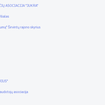
IŲ ASOCIACIJA "JUKRA"
ilialas
mą" Širvintų rajono skyrius
ERIUS"
audotojų asociacija