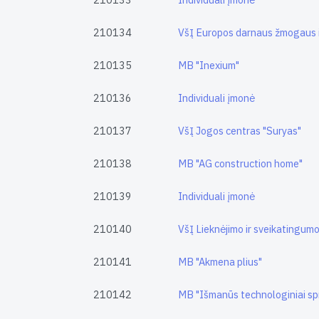
210134
VšĮ Europos darnaus žmogaus i
210135
MB "Inexium"
210136
Individuali įmonė
210137
VšĮ Jogos centras "Suryas"
210138
MB "AG construction home"
210139
Individuali įmonė
210140
VšĮ Lieknėjimo ir sveikatingum
210141
MB "Akmena plius"
210142
MB "Išmanūs technologiniai sp