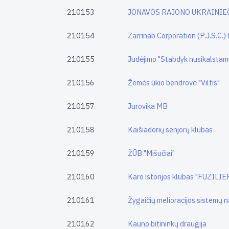
210153
JONAVOS RAJONO UKRAINIEČ
210154
Zarrinab Corporation (P.J.S.C.) f
210155
Judėjimo "Stabdyk nusikalstamu
210156
Žemės ūkio bendrovė "Viltis"
210157
Jurovika MB
210158
Kaišiadorių senjorų klubas
210159
ŽŪB "Mišučiai"
210160
Karo istorijos klubas "FUZILI
210161
Žygaičių melioracijos sistemų n
210162
Kauno bitininkų draugija