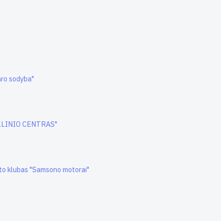
aro sodyba"
INKLINIO CENTRAS"
orto klubas "Samsono motorai"