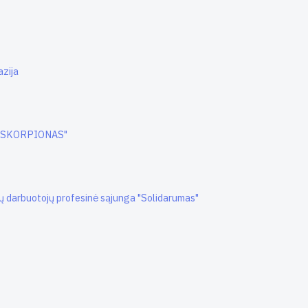
azija
s "SKORPIONAS"
ų darbuotojų profesinė sąjunga "Solidarumas"