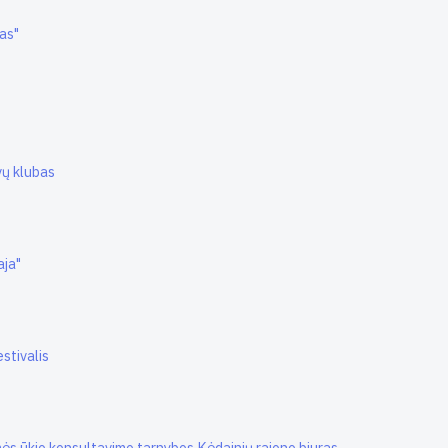
jas"
yvų klubas
aja"
estivalis
mės ūkio konsultavimo tarnybos Kėdainių rajono biuras