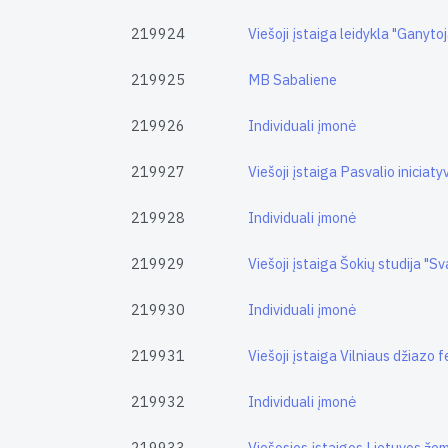
219924
Viešoji įstaiga leidykla "Ganyto
219925
MB Sabaliene
219926
Individuali įmonė
219927
Viešoji įstaiga Pasvalio iniciat
219928
Individuali įmonė
219929
Viešoji įstaiga Šokių studija "Sv
219930
Individuali įmonė
219931
Viešoji įstaiga Vilniaus džiazo f
219932
Individuali įmonė
219933
Viešosios įstaigos Lietuvos že