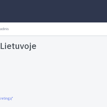
adinis
Lietuvoje
Kretingą"