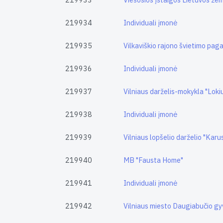
219934
Individuali įmonė
219935
Vilkaviškio rajono švietimo pag
219936
Individuali įmonė
219937
Vilniaus darželis-mokykla "Loki
219938
Individuali įmonė
219939
Vilniaus lopšelio darželio "Kar
219940
MB "Fausta Home"
219941
Individuali įmonė
219942
Vilniaus miesto Daugiabučio g