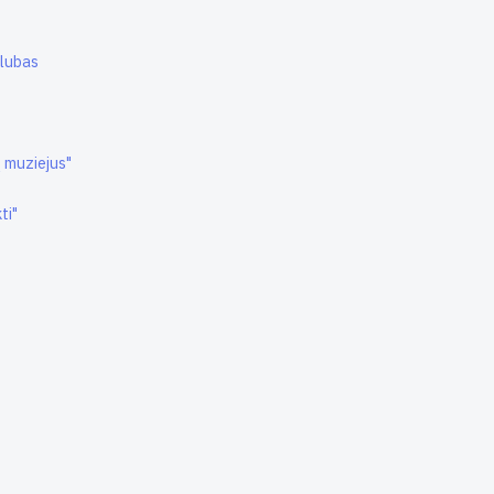
klubas
ų muziejus"
ti"
"