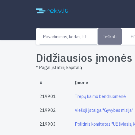
Pr
Ieškoti
Didžiausios įmonės 
* Pagal įstatinį kapitalą
#
Įmonė
219901
Trepų kaimo bendruomenė
219902
Viešoji įstaiga "Gyvybės misija"
219903
Politinis komitetas "Už šviesią 