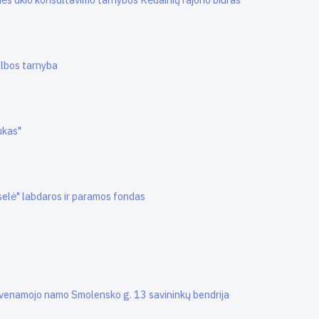
albos tarnyba
ukas"
uselė" labdaros ir paramos fondas
yvenamojo namo Smolensko g. 13 savininkų bendrija