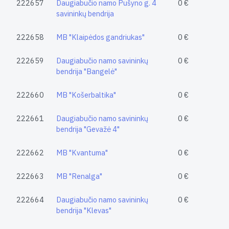
222657
Daugiabučio namo Pušyno g. 4
0 €
savininkų bendrija
222658
MB "Klaipėdos gandriukas"
0 €
222659
Daugiabučio namo savininkų
0 €
bendrija "Bangelė"
222660
MB "Košerbaltika"
0 €
222661
Daugiabučio namo savininkų
0 €
bendrija "Gevažė 4"
222662
MB "Kvantuma"
0 €
222663
MB "Renalga"
0 €
222664
Daugiabučio namo savininkų
0 €
bendrija "Klevas"