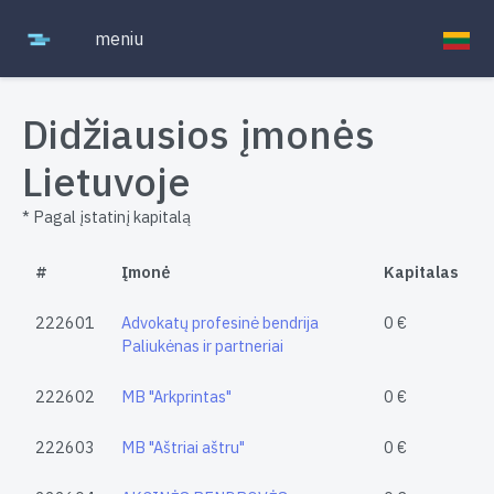
meniu
Didžiausios įmonės
Lietuvoje
* Pagal įstatinį kapitalą
#
Įmonė
Kapitalas
222601
Advokatų profesinė bendrija
0 €
Paliukėnas ir partneriai
222602
MB "Arkprintas"
0 €
222603
MB "Aštriai aštru"
0 €