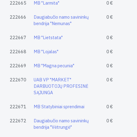
222665
MB "Larmita"
0 €
222666
Daugiabučio namo savininkų
0 €
bendrija "Nemunas"
222667
MB "Lietstata"
0 €
222668
MB "Lojalas"
0 €
222669
MB "Magna pecunia"
0 €
222670
UAB VP "MARKET"
0 €
DARBUOTOJŲ PROFESINĖ
SĄJUNGA
222671
MB Statybiniai sprendimai
0 €
222672
Daugiabučio namo savininkų
0 €
bendrija "Vėtrungė"