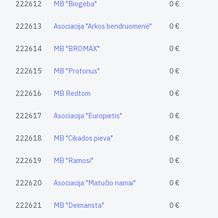
222612
MB "Biogeba"
0 €
222613
Asociacija "Arkos bendruomenė"
0 €
222614
MB "BROMAX"
0 €
222615
MB "Protonus"
0 €
222616
MB Redtom
0 €
222617
Asociacija "Europietis"
0 €
222618
MB "Cikados pieva"
0 €
222619
MB "Ramosi"
0 €
222620
Asociacija "Matučio namai"
0 €
222621
MB "Deimansta"
0 €