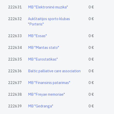
222631
MB "Elektroninė muzika"
0 €
222632
Aukštaitijos sporto klubas
0 €
"Porteris"
222633
MB "Eosas"
0 €
222634
MB "Mantas stato"
0 €
222635
MB "Eurostatikas"
0 €
222636
Baltic palliative care association
0 €
222637
MB "Finansinis patarimas"
0 €
222638
MB "Freyae memoriae"
0 €
222639
MB "Gedranga"
0 €