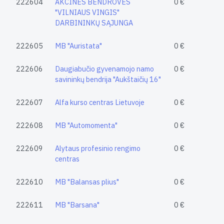
222604
AKCINĖS BENDROVĖS
0 €
"VILNIAUS VINGIS"
DARBININKŲ SĄJUNGA
222605
MB "Auristata"
0 €
222606
Daugiabučio gyvenamojo namo
0 €
savininkų bendrija "Aukštaičių 16"
222607
Alfa kurso centras Lietuvoje
0 €
222608
MB "Automomenta"
0 €
222609
Alytaus profesinio rengimo
0 €
centras
222610
MB "Balansas plius"
0 €
222611
MB "Barsana"
0 €