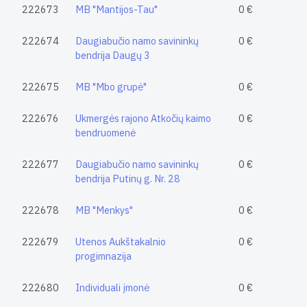
222673
MB "Mantijos-Tau"
0 €
222674
Daugiabučio namo savininkų
0 €
bendrija Daugų 3
222675
MB "Mbo grupė"
0 €
222676
Ukmergės rajono Atkočių kaimo
0 €
bendruomenė
222677
Daugiabučio namo savininkų
0 €
bendrija Putinų g. Nr. 28
222678
MB "Menkys"
0 €
222679
Utenos Aukštakalnio
0 €
progimnazija
222680
Individuali įmonė
0 €