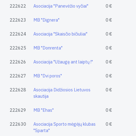
222622
Asociacija "Panevėžio vyčiai"
0 €
222623
MB "Dignera"
0 €
222624
Asociacija "Skaisčio bičiuliai"
0 €
222625
MB "Donrenta"
0 €
222626
Asociacija "Užaugę ant laiptų !"
0 €
222627
MB "Dvi poros"
0 €
222628
Asociacija Didžiosios Lietuvos
0 €
skautija
222629
MB "Ehas"
0 €
222630
Asociacija Sporto mėgėjų klubas
0 €
"Sparta"