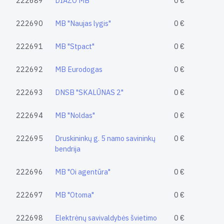
222689
DIAZO MB
0 €
222690
MB "Naujas lygis"
0 €
222691
MB "Stpact"
0 €
222692
MB Eurodogas
0 €
222693
DNSB "SKALŪNAS 2"
0 €
222694
MB "Noldas"
0 €
222695
Druskininkų g. 5 namo savininkų
0 €
bendrija
222696
MB "Oi agentūra"
0 €
222697
MB "Otoma"
0 €
222698
Elektrėnų savivaldybės švietimo
0 €