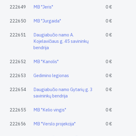
222649
MB "Jeris"
0 €
222650
MB "Jurgaida"
0 €
222651
Daugiabučio namo A.
0 €
Kojelavičiaus g. 45 savininkų
bendrija
222652
MB "Kanolis"
0 €
222653
Gedimino legionas
0 €
222654
Daugiabučio namo Gytarių g. 3
0 €
savininkų bendrija
222655
MB "Kelio vingis"
0 €
222656
MB "Verslo projekcija"
0 €