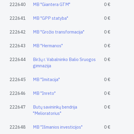
222640
MB "Giantera GTM"
0 €
222641
MB "GPP statyba"
0 €
222642
MB "Grožio transformacija"
0 €
222643
MB "Hermanos"
0 €
222644
Biržų r. Vabalninko Balio Sruogos
0 €
gimnazija
222645
MB "Imitacija"
0 €
222646
MB "Inreto"
0 €
222647
Butų savininkų bendrija
0 €
"Melioratorius"
222648
MB "Išmanios investicijos"
0 €