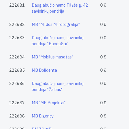
222681
Daugiabučio namo Tilžės g. 42
0 €
savininkų bendrija
222682
MB "Mildos M. fotografija"
0 €
222683
Daugiabučių namų savininkų
0 €
bendrija "Bandužiai"
222684
MB "Mobilus masažas"
0 €
222685
MB Dolidenta
0 €
222686
Daugiabučių namų savininkų
0 €
bendrija "Žaibas"
222687
MB "MP Projektai"
0 €
222688
MB Ejgency
0 €