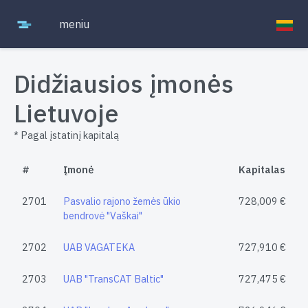
meniu
Didžiausios įmonės
Lietuvoje
* Pagal įstatinį kapitalą
#
Įmonė
Kapitalas
2701
Pasvalio rajono žemės ūkio
728,009 €
bendrovė "Vaškai"
2702
UAB VAGATEKA
727,910 €
2703
UAB "TransCAT Baltic"
727,475 €