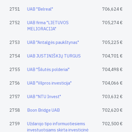
2751
UAB "Belreal"
706,624 €
2752
UAB firma "LIETUVOS
705,274 €
MELIORACIJA"
2753
UAB "Antalgės paukštynas"
705,225 €
2754
UAB JUSTINIŠKIŲ TURGUS
704,701 €
2755
UAB "Šilutės polderiai"
704,498 €
2756
UAB "Vilpros investicija"
704,066 €
2757
UAB "NTU Invest"
703,632 €
2758
Boon Bridge UAB
702,620 €
2759
Uždarojo tipo informuotiesiems
702,500 €
investuotojams skirta investicinė