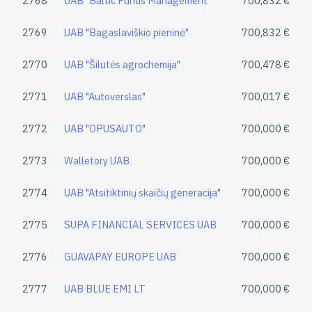
2768
UAB "Baltic Funds Management"
700,832 €
2769
UAB "Bagaslaviškio pieninė"
700,832 €
2770
UAB "Šilutės agrochemija"
700,478 €
2771
UAB "Autoverslas"
700,017 €
2772
UAB "OPUSAUTO"
700,000 €
2773
Walletory UAB
700,000 €
2774
UAB "Atsitiktinių skaičių generacija"
700,000 €
2775
SUPA FINANCIAL SERVICES UAB
700,000 €
2776
GUAVAPAY EUROPE UAB
700,000 €
2777
UAB BLUE EMI LT
700,000 €