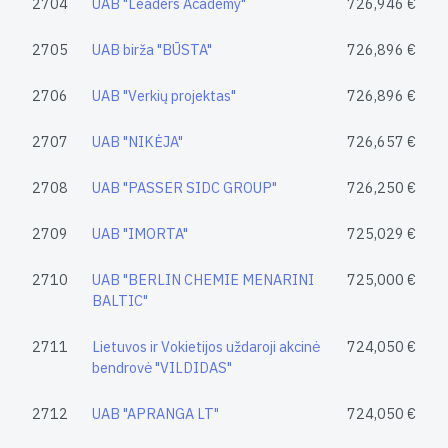
2704
UAB "Leaders Academy"
726,946 €
2705
UAB birža "BŪSTA"
726,896 €
2706
UAB "Verkių projektas"
726,896 €
2707
UAB "NIKĖJA"
726,657 €
2708
UAB "PASSER SIDC GROUP"
726,250 €
2709
UAB "IMORTA"
725,029 €
2710
UAB "BERLIN CHEMIE MENARINI
725,000 €
BALTIC"
2711
Lietuvos ir Vokietijos uždaroji akcinė
724,050 €
bendrovė "VILDIDAS"
2712
UAB "APRANGA LT"
724,050 €