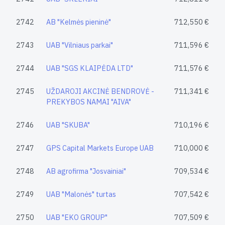
2742
AB "Kelmės pieninė"
712,550 €
2743
UAB "Vilniaus parkai"
711,596 €
2744
UAB "SGS KLAIPĖDA LTD"
711,576 €
2745
UŽDAROJI AKCINĖ BENDROVĖ -
711,341 €
PREKYBOS NAMAI "AIVA"
2746
UAB "SKUBA"
710,196 €
2747
GPS Capital Markets Europe UAB
710,000 €
2748
AB agrofirma "Josvainiai"
709,534 €
2749
UAB "Malonės" turtas
707,542 €
2750
UAB "EKO GROUP"
707,509 €