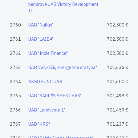
bendrovė UAB Victory Development
II
2760
UAB "Nullus"
702,500 €
2761
UAB "LAIBA"
702,500 €
2762
UAB "Indie Finance"
702,500 €
2763
UAB "Anykščių energetinė statyba"
701,636 €
2764
AKSO FUND UAB
701,600 €
2765
UAB "SAULĖS SPEKTRAS"
701,498 €
2766
UAB "Landvesta 1"
701,459 €
2767
UAB "KRS"
701,237 €