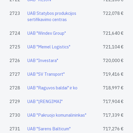
2723
UAB Statybos produkcijos
722,078 €
sertifikavimo centras
2724
UAB "Windex Group"
721,640 €
2725
UAB "Memel Logistics"
721,104 €
2726
UAB "Investara"
720,000 €
2727
UAB "SV Transport"
719,416 €
2728
UAB "Raguvos baldai" ir ko
718,997 €
2729
UAB "ĮRENGIMAI"
717,904 €
2730
UAB "Pakruojo komunalininkas"
717,339 €
2731
UAB "Sarens Balticum"
717,276 €