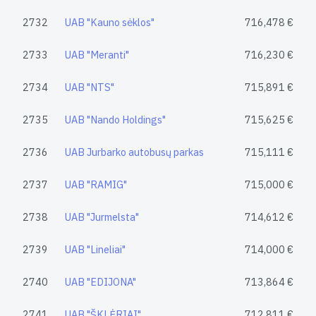
2732
UAB "Kauno sėklos"
716,478 €
2733
UAB "Meranti"
716,230 €
2734
UAB "NTS"
715,891 €
2735
UAB "Nando Holdings"
715,625 €
2736
UAB Jurbarko autobusų parkas
715,111 €
2737
UAB "RAMIG"
715,000 €
2738
UAB "Jurmelsta"
714,612 €
2739
UAB "Lineliai"
714,000 €
2740
UAB "EDIJONA"
713,864 €
2741
UAB "ŠKLĖRIAI"
712,811 €