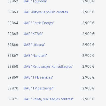
39862
UAB "Touridea"
2,900 €
39863
UAB Aktyvaus poilsio centras
2,900 €
39864
UAB "Fortis Energy"
2,900 €
39865
UAB "KTVG"
2,900 €
39866
UAB "Litbona"
2,900 €
39867
UAB "Nanoteh"
2,900 €
39868
UAB "Renovacijos Konsultacijos"
2,900 €
39869
UAB "TFE services"
2,900 €
39870
UAB "TV partneriai"
2,900 €
39871
UAB "Vaistų realizacijos centras"
2,900 €