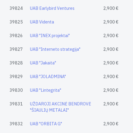
39824
UAB Earlybird Ventures
2,900 €
39825
UAB Videnta
2,900 €
39826
UAB "INEX projektai"
2,900 €
39827
UAB "Interneto strategija"
2,900 €
39828
UAB "Jakaita"
2,900 €
39829
UAB "JOLADMINA"
2,900 €
39830
UAB "Lintegrita"
2,900 €
39831
UŽDAROJI AKCINĖ BENDROVĖ
2,900 €
"ŠIAULIŲ METALAI"
39832
UAB "ORBITA G"
2,900 €