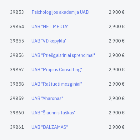
39853
Psichologijos akademija UAB
2,900 €
39854
UAB "NET MEDIA"
2,900 €
39855
UAB "VD kepykla"
2,900 €
39856
UAB "Priešgaisriniai sprendimai"
2,900 €
39857
UAB "Propius Consulting"
2,900 €
39858
UAB "Raštuoti mezginiai"
2,900 €
39859
UAB "Aharonas"
2,900 €
39860
UAB "Šiaurinis taškas"
2,900 €
39861
UAB "BALZAMAS"
2,900 €