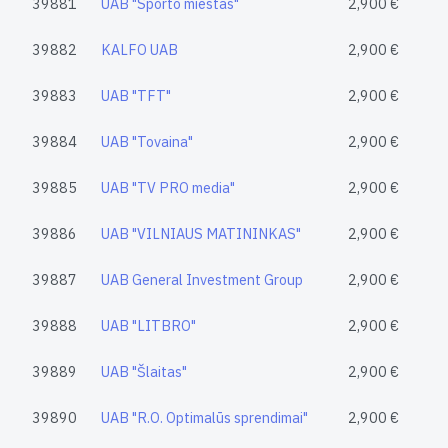
39881
UAB "Sporto miestas"
2,900 €
39882
KALFO UAB
2,900 €
39883
UAB "TFT"
2,900 €
39884
UAB "Tovaina"
2,900 €
39885
UAB "TV PRO media"
2,900 €
39886
UAB "VILNIAUS MATININKAS"
2,900 €
39887
UAB General Investment Group
2,900 €
39888
UAB "LITBRO"
2,900 €
39889
UAB "Šlaitas"
2,900 €
39890
UAB "R.O. Optimalūs sprendimai"
2,900 €