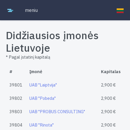
meniu
Didžiausios įmonės
Lietuvoje
* Pagal įstatinį kapitalą
#
Įmonė
Kapitalas
39801
UAB "Laiptvija"
2,900 €
39802
UAB "Pobeda"
2,900 €
39803
UAB "PROBUS CONSULTING"
2,900 €
39804
UAB "Rinota"
2,900 €