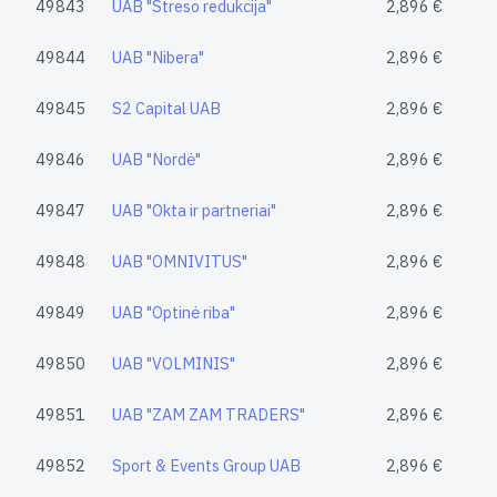
49843
UAB "Streso redukcija"
2,896 €
49844
UAB "Nibera"
2,896 €
49845
S2 Capital UAB
2,896 €
49846
UAB "Nordė"
2,896 €
49847
UAB "Okta ir partneriai"
2,896 €
49848
UAB "OMNIVITUS"
2,896 €
49849
UAB "Optinė riba"
2,896 €
49850
UAB "VOLMINIS"
2,896 €
49851
UAB "ZAM ZAM TRADERS"
2,896 €
49852
Sport & Events Group UAB
2,896 €