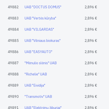
49882
UAB "DOCTUS DOMUS"
2,896 €
49883
UAB "Vertės kūryba"
2,896 €
49884
UAB "VILGARDAS"
2,896 €
49885
UAB "Vilniaus biokuras"
2,896 €
49886
UAB "EASYAUTO"
2,896 €
49887
"Mėnulio slėnis" UAB
2,896 €
49888
"Richelie" UAB
2,896 €
49889
UAB "Eividija"
2,896 €
49890
"Transmotiv" UAB
2,896 €
49891
UAB "Elektrėnų žiburiai"
2,896 €