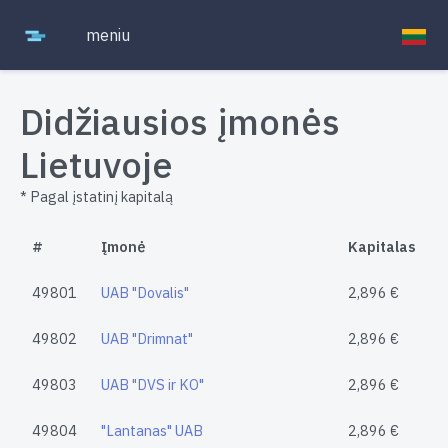
meniu
Didžiausios įmonės
Lietuvoje
* Pagal įstatinį kapitalą
#
Įmonė
Kapitalas
49801
UAB "Dovalis"
2,896 €
49802
UAB "Drimnat"
2,896 €
49803
UAB "DVS ir KO"
2,896 €
49804
"Lantanas" UAB
2,896 €