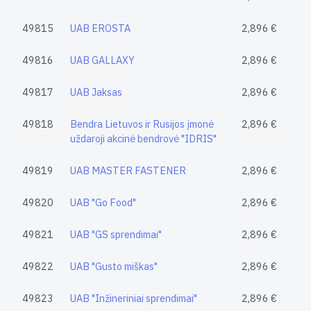
49815
UAB EROSTA
2,896 €
49816
UAB GALLAXY
2,896 €
49817
UAB Jaksas
2,896 €
49818
Bendra Lietuvos ir Rusijos įmonė
2,896 €
uždaroji akcinė bendrovė "IDRIS"
49819
UAB MASTER FASTENER
2,896 €
49820
UAB "Go Food"
2,896 €
49821
UAB "GS sprendimai"
2,896 €
49822
UAB "Gusto miškas"
2,896 €
49823
UAB "Inžineriniai sprendimai"
2,896 €