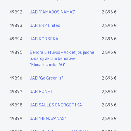
49892
UAB "FAMADOS NAMAI"
2,896 €
49893
UAB ERP United
2,896 €
49894
UAB KORSEKA
2,896 €
49895
Bendra Lietuvos - Vokietijos įmonė
2,896 €
uždaroji akcinė bendrovė
"Klimatechnika AG"
49896
UAB "Go Green.lt"
2,896 €
49897
UAB RONET
2,896 €
49898
UAB SAULĖS ENERGETIKA
2,896 €
49899
UAB "HEMAVANAS"
2,896 €