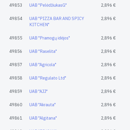
49853
UAB "PelėdžiukasG"
2,896 €
49854
UAB "PIZZA BAR AND SPICY
2,896 €
KITCHEN"
49855
UAB "Pramogų idėjos"
2,896 €
49856
UAB "Raselita"
2,896 €
49857
UAB "Agricola"
2,896 €
49858
UAB "Regulato Ltd"
2,896 €
49859
UAB "AJJ"
2,896 €
49860
UAB "Akrauta"
2,896 €
49861
UAB "Algitana"
2,896 €