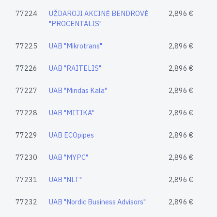
77224
UŽDAROJI AKCINĖ BENDROVĖ
2,896 €
"PROCENTALIS"
77225
UAB "Mikrotrans"
2,896 €
77226
UAB "RAITELIS"
2,896 €
77227
UAB "Mindas Kala"
2,896 €
77228
UAB "MITIKA"
2,896 €
77229
UAB ECOpipes
2,896 €
77230
UAB "MYPC"
2,896 €
77231
UAB "NLT"
2,896 €
77232
UAB "Nordic Business Advisors"
2,896 €