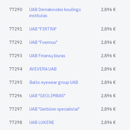
77290
UAB Dernakovskio koučingo
2,896 €
institutas
77291
UAB "FIRTRA"
2,896 €
77292
UAB "Foennus"
2,896 €
77293
UAB Finansų biuras
2,896 €
77294
AVEVERA UAB
2,896 €
77295
Baltic eyewear group UAB
2,896 €
77296
UAB "GEOLIMBAS"
2,896 €
77297
UAB "Gerbūvio specialistai"
2,896 €
77298
UAB LUKENE
2,896 €