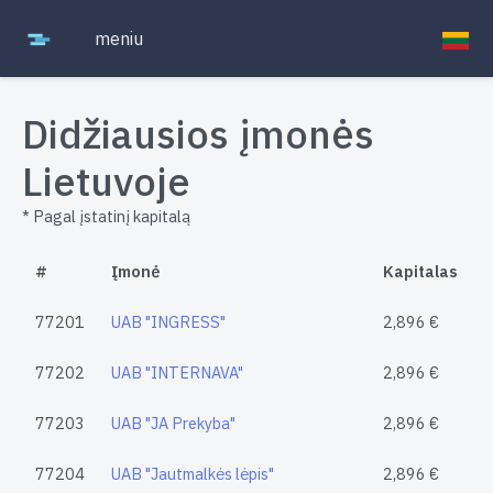
meniu
Didžiausios įmonės
Lietuvoje
* Pagal įstatinį kapitalą
#
Įmonė
Kapitalas
77201
UAB "INGRESS"
2,896 €
77202
UAB "INTERNAVA"
2,896 €
77203
UAB "JA Prekyba"
2,896 €
77204
UAB "Jautmalkės lėpis"
2,896 €