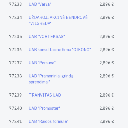
77233
UAB "Varža"
2,896 €
77234
UŽDAROJI AKCINĖ BENDROVĖ
2,896 €
"VILSREDA"
77235
UAB "VORTEKSAS"
2,896 €
77236
UAB konsultacinė firma "OIKONO"
2,896 €
77237
UAB "Persuva"
2,896 €
77238
UAB "Pramoniniai grindų
2,896 €
sprendimai"
77239
TRANVITAS UAB
2,896 €
77240
UAB "Promostar"
2,896 €
77241
UAB "Raidos formulė"
2,896 €