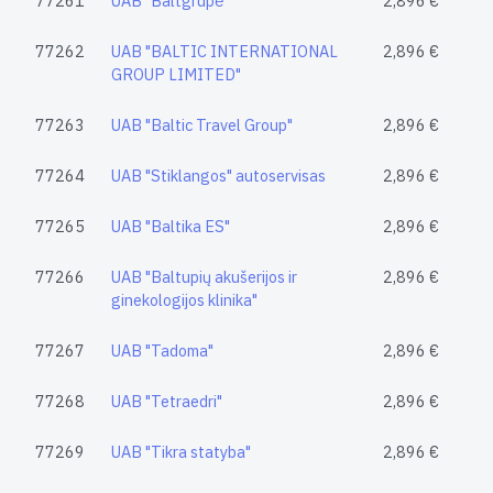
77261
UAB "Baltgrupė"
2,896 €
77262
UAB "BALTIC INTERNATIONAL
2,896 €
GROUP LIMITED"
77263
UAB "Baltic Travel Group"
2,896 €
77264
UAB "Stiklangos" autoservisas
2,896 €
77265
UAB "Baltika ES"
2,896 €
77266
UAB "Baltupių akušerijos ir
2,896 €
ginekologijos klinika"
77267
UAB "Tadoma"
2,896 €
77268
UAB "Tetraedri"
2,896 €
77269
UAB "Tikra statyba"
2,896 €